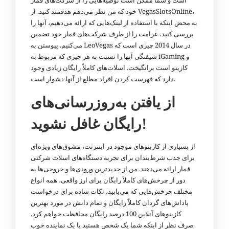
است و شما ممکن است توصیه‌هایی را از شرکت‌های قمار
خود که من نظر می‌دهم هدفمند کنید. از VegasSlotsOnline،
به محض اینکه با استفاده از لینک‌هایی که ارائه می‌دهیم، آنها را
بررسی کنید، غرامت را از طرف شرکت‌های قمار خود تضمین
می‌کنیم. پیوستن به LeoVegas در سال 2014 چیزی است که
شیفتگی آنها را نسبت به هر چیزی که مربوط به iGaming و
کازینو است برانگیخت. اسلات‌های کاملاً رایگان زیادی وجود
دارد که فهرست کردن افراد مطلع از آنها دشوار است.
از یافتن به‌روزرسانی‌های
رایگان غافل نشوید!
از بسیاری از کازینوهای موجود در اینترنت، مشوق‌های ویژه‌ای
برای جذب شرط‌بندان برای تجربه دستگاه‌های اسلات شرکتی
قمار ارائه می‌دهند. من از جدیدترین ورودی‌ها و خروجی‌ها به
دور از چرخش‌های کاملاً رایگان برای ارز واقعی، همه انواع
مختلف چرخش‌هایی که می‌یابید، نکات ساده برای درخواست
پاداش‌های گردان کاملاً رایگان و تمام دانش در مورد بهترین
کازینوهای آنلاین 100 درصد رایگان محافظت خواهم کرد.
صرف نظر از اینکه شما یک شخص هستید یا یک نماینده خوب