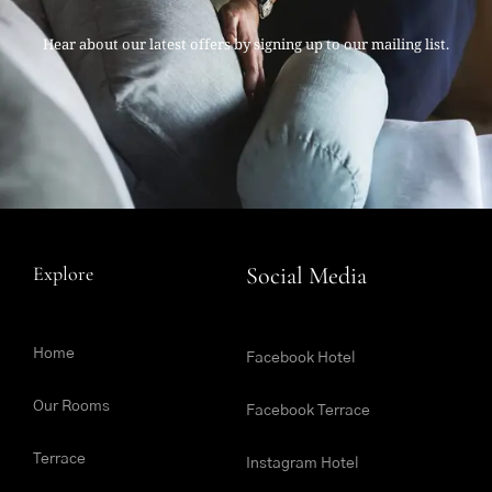
Hear about our latest offers by signing up to our mailing list.
Explore
Social Media
Home
Facebook Hotel
Our Rooms
Facebook Terrace
Terrace
Instagram Hotel