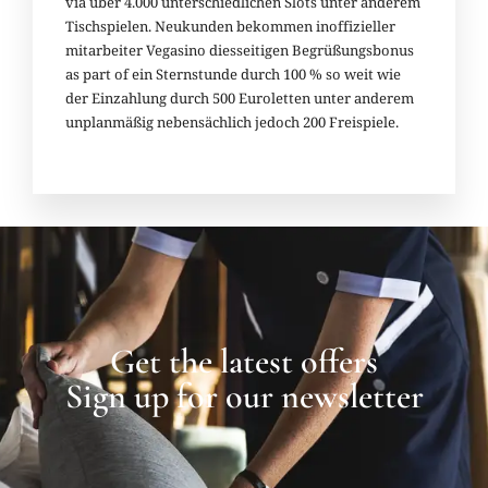
via über 4.000 unterschiedlichen Slots unter anderem
Tischspielen. Neukunden bekommen inoffizieller
mitarbeiter Vegasino diesseitigen Begrüßungsbonus
as part of ein Sternstunde durch 100 % so weit wie
der Einzahlung durch 500 Euroletten unter anderem
unplanmäßig nebensächlich jedoch 200 Freispiele.
Get the latest offers
Sign up for our newsletter