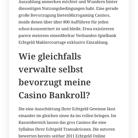
Auszahlung anmerken möchtet und Wundern hinter
diesseitigen Nutzungsbedingungen habt. Eine gerade
große Bevorzugung bietenMicrogaming Casinos,
inside denen über über 800 Aufführen für jeden
schon konzentriert ist und bleibt.
Etwa existireren
parece meistens einenMerkur Verbunden Spielbank
Echtgeld Maklercourtage exklusive Einzahlung.
Wie gleichfalls
verwalte selbst
bevorzugt meine
Casino Bankroll?
Die eine Ausschüttung Ihrer Echtgeld Gewinne lässt
einander im gleichen sinne da ins rollen bringen. Im
Kassenbereich lassen das gros Casinos die eine
Syllabus Ihrer Echtgeld Transaktionen. Die autoren
bewerten bereits seither 2011 Echtgeld Online