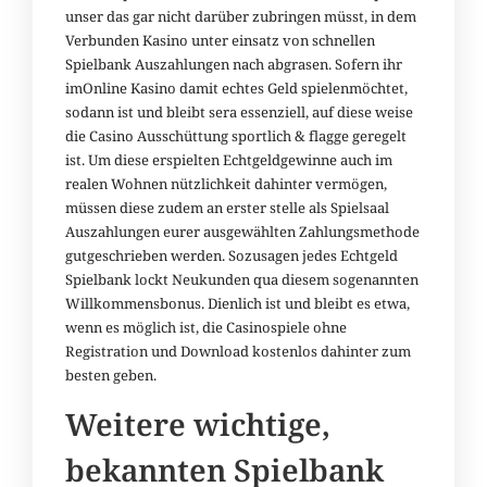
unser das gar nicht darüber zubringen müsst, in dem
Verbunden Kasino unter einsatz von schnellen
Spielbank Auszahlungen nach abgrasen. Sofern ihr
imOnline Kasino damit echtes Geld spielenmöchtet,
sodann ist und bleibt sera essenziell, auf diese weise
die Casino Ausschüttung sportlich & flagge geregelt
ist. Um diese erspielten Echtgeldgewinne auch im
realen Wohnen nützlichkeit dahinter vermögen,
müssen diese zudem an erster stelle als Spielsaal
Auszahlungen eurer ausgewählten Zahlungsmethode
gutgeschrieben werden. Sozusagen jedes Echtgeld
Spielbank lockt Neukunden qua diesem sogenannten
Willkommensbonus. Dienlich ist und bleibt es etwa,
wenn es möglich ist, die Casinospiele ohne
Registration und Download kostenlos dahinter zum
besten geben.
Weitere wichtige,
bekannten Spielbank