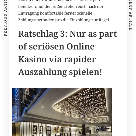
PREVIOUS ARTICLE
NEXT ARTICLE
benützen, auf den füßen stehen euch nach der
Eintragung komfortable ferner schnelle
Zahlungsmethoden pro die Einzahlung zur Regel.
Ratschlag 3: Nur as part
of seriösen Online
Kasino via rapider
Auszahlung spielen!