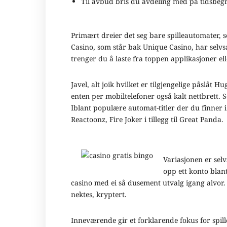
Til avbud bris du avdeling med på tidsbeg
Primært dreier det seg bare spilleautomater, som 
Casino, som står bak Unique Casino, har selvsa
trenger du å laste fra toppen applikasjoner el
Javel, alt joik hvilket er tilgjengelige påslåt
enten per mobiltelefoner også kalt nettbrett. 
Iblant populære automat-titler der du finner 
Reactoonz, Fire Joker i tillegg til Great Panda.
Variasjonen er selv
opp ett konto blant
casino med ei så dusement utvalg igang alvor. 
nektes, kryptert.
Inneværende gir et forklarende fokus for spill