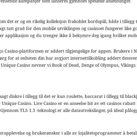
rensende kampanjer som lanseres gjennom spesielle anledninger.
det er og en rikelig kolleksjon frakoblet bordspill, både i tillegg til 
gt tatt grad for den mobile utviklingen og casinoet fungerer like go
ler applikasjon og du trenger ikke å bekymre deg igang hvilket mobi
 Hugo Casino-plattformen er addert tilgjengelige for appen. Brukere i
Sørg for at enheten din har avgjort internettilkobling addert dessv
i Unique Casino nevner vi Book of Dead, Denge of Olympus, Vikings
sagt diskre i tillegg til det er kun roulette, baccarat i tillegg til b
 Unique Casino. Live Casino er en anseelse bit av ett casinos rabatt 
Gjennom TLS 1.3 -teknologi er alle datautvekslinger, på ideal pålog
eropplevelse og brukerønsker i alle av lojalitetsprogrammer à betal