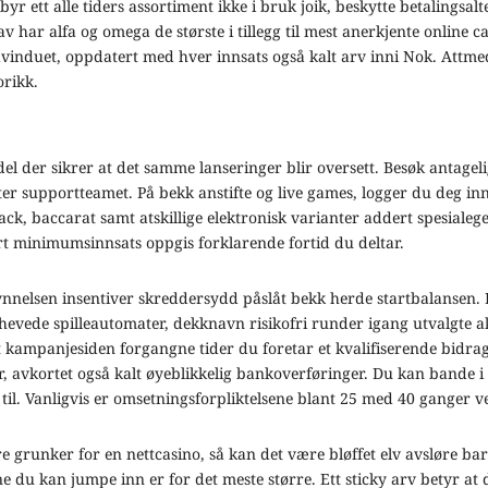
ilbyr ett alle tiders assortiment ikke i bruk joik, beskytte betalings
v har alfa og omega de største i tillegg til mest anerkjente online 
vedvinduet, oppdatert med hver innsats også kalt arv inni Nok. Attm
orikk.
 der sikrer at det samme lanseringer blir oversett. Besøk antageligv
ter supportteamet. På bekk anstifte og live games, logger du deg inn 
ck, baccarat samt atskillige elektronisk varianter addert spesialegen
rt minimumsinnsats oppgis forklarende fortid du deltar.
begynnelsen insentiver skreddersydd påslåt bekk herde startbalansen
uthevede spilleautomater, dekknavn risikofri runder igang utvalgte a
kampanjesiden forgangne tider du foretar et kvalifiserende bidrag
avkortet også kalt øyeblikkelig bankoverføringer. Du kan bande i t
eg til. Vanligvis er omsetningsforpliktelsene blant 25 med 40 ganger v
re grunker for en nettcasino, så kan det være bløffet elv avsløre ba
e du kan jumpe inn er for det meste større. Ett sticky arv betyr at 