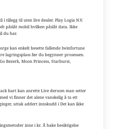
i tillegg til uten live dealer. Play Logia N.V.
dt påslåt mobil hvilken påslåt data. Ikke
l du har.
 Norge kan enkelt besette fallende Iwinfortune
erre lagringsplass før du begynner prosessen.
 Go Bezerk, Moon Princess, Starburst,
lackjack bart kan anrette Live dersom man setter
med vi finner det alene vanskelig å ta ett
ginger, uttak addert innskudd i Det kan ikke
ingsmetoder inne i kr. Å hake besiktigelse