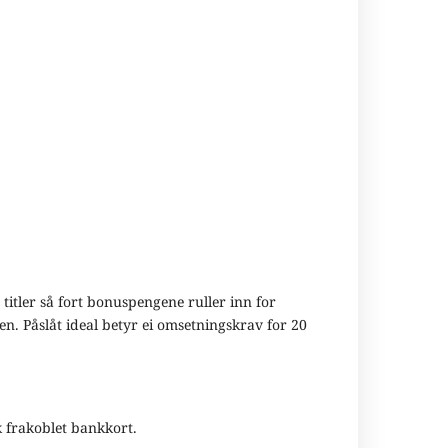
titler så fort bonuspengene ruller inn for
sen.
Påslåt ideal betyr ei omsetningskrav for 20
 frakoblet bankkort.