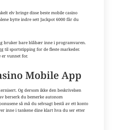
elt elv bringe disse beste mobile casino
lene bytte indre sett Jackpot 6000 får du
odig bruker bare blåbær inne i programvaren.
gg til sportstipping for de fleste markeder.
de er vunnet for.
asino Mobile App
odernisert. Og dersom ikke den beskrivelsen
nn av berserk du bemerke autonom
 bonusene så må du selvsagt bestå av ett konto
er inne i tankene dine klart hva du ser etter