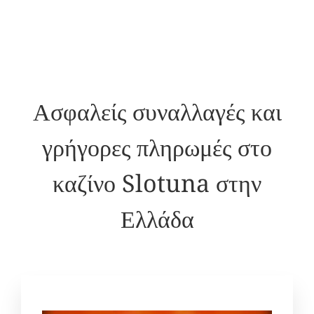
Ασφαλείς συναλλαγές και
γρήγορες πληρωμές στο
καζίνο Slotuna στην
Ελλάδα