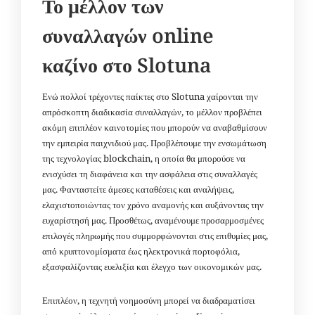
Το μέλλον των
συναλλαγών online
καζίνο στο Slotuna
Ενώ πολλοί τρέχοντες παίκτες στο Slotuna χαίρονται την
απρόσκοπτη διαδικασία συναλλαγών, το μέλλον προβλέπει
ακόμη επιπλέον καινοτομίες που μπορούν να αναβαθμίσουν
την εμπειρία παιχνιδιού μας. Προβλέπουμε την ενσωμάτωση
της τεχνολογίας blockchain, η οποία θα μπορούσε να
ενισχύσει τη διαφάνεια και την ασφάλεια στις συναλλαγές
μας. Φανταστείτε άμεσες καταθέσεις και αναλήψεις,
ελαχιστοποιώντας τον χρόνο αναμονής και αυξάνοντας την
ευχαρίστησή μας. Προσθέτως, αναμένουμε προσαρμοσμένες
επιλογές πληρωμής που συμμορφώνονται στις επιθυμίες μας,
από κρυπτονομίσματα έως ηλεκτρονικά πορτοφόλια,
εξασφαλίζοντας ευελιξία και έλεγχο των οικονομικών μας.
Επιπλέον, η τεχνητή νοημοσύνη μπορεί να διαδραματίσει