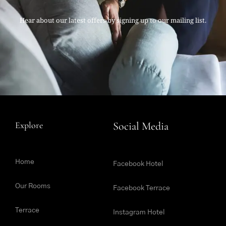
Hear about our latest offers by signing up to our mailing list.
Explore
Social Media
Home
Facebook Hotel
Our Rooms
Facebook Terrace
Terrace
Instagram Hotel