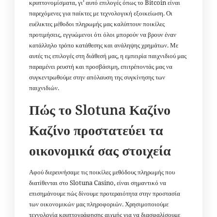
κρυπτονομίσματα, γι’ αυτό επιλογές όπως το Bitcoin είναι
παρεχόμενες για παίκτες με τεχνολογική εξοικείωση. Οι
ευέλικτες μέθοδοι πληρωμής μας καλύπτουν ποικίλες
προτιμήσεις, εγγυώμενοι ότι όλοι μπορούν να βρουν έναν
κατάλληλο τρόπο κατάθεσης και ανάληψης χρημάτων. Με
αυτές τις επιλογές στη διάθεσή μας, η εμπειρία παιχνιδιού μας
παραμένει ρευστή και προσβάσιμη, επιτρέποντάς μας να
συγκεντρωθούμε στην απόλαυση της συγκίνησης των
παιχνιδιών.
Πώς το Slotuna Καζίνο
Καζίνο προστατεύει τα
οικονομικά σας στοιχεία
Αφού διερευνήσαμε τις ποικίλες μεθόδους πληρωμής που
διατίθενται στο Slotuna Casino, είναι σημαντικό να
επισημάνουμε πώς δίνουμε προτεραιότητα στην προστασία
των οικονομικών μας πληροφοριών. Χρησιμοποιούμε
τεχνολογία κρυπτογράφησης αιχμής για να διασφαλίσουμε