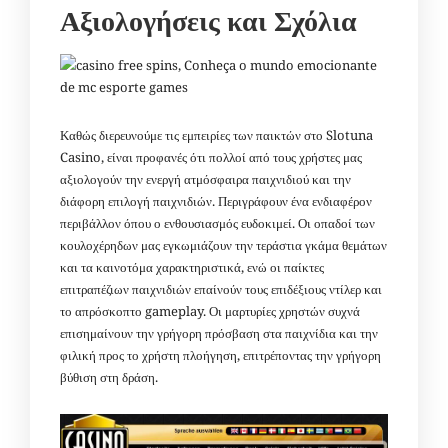
Αξιολογήσεις και Σχόλια
Καθώς διερευνούμε τις εμπειρίες των παικτών στο Slotuna
Casino, είναι προφανές ότι πολλοί από τους χρήστες μας
αξιολογούν την ενεργή ατμόσφαιρα παιχνιδιού και την
διάφορη επιλογή παιχνιδιών. Περιγράφουν ένα ενδιαφέρον
περιβάλλον όπου ο ενθουσιασμός ευδοκιμεί. Οι οπαδοί των
κουλοχέρηδων μας εγκωμιάζουν την τεράστια γκάμα θεμάτων
και τα καινοτόμα χαρακτηριστικά, ενώ οι παίκτες
επιτραπέζιων παιχνιδιών επαίνούν τους επιδέξιους ντίλερ και
το απρόσκοπτο gameplay. Οι μαρτυρίες χρηστών συχνά
επισημαίνουν την γρήγορη πρόσβαση στα παιχνίδια και την
φιλική προς το χρήστη πλοήγηση, επιτρέποντας την γρήγορη
βύθιση στη δράση.