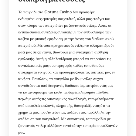
Το παιχνίδι στο Slotuna Casino δεν προσφέρει
ενδιαφέρουσες εμπειρίες παιχνιδιού, αλλά μας εισάγει και
στον κόσμο των παιχνιδιών με ζωντανούς ντίλερ. Αυτές οι
εντυπωσιακές συνεδρίες συνδυάζουν τον ενθουσιασμό των
καζίνο με φυσική εμφάνιση με την άνεση του διαδικτυακού
παιχνιδιού. Με τους πραγματικούς ντίλερ να αλληλεπιδρούν
μαζί μας σε ζωντανά, βιώνουμε μια ενισχυμένη αίσθηση
εμπλοκής. Αυτή η αλληλεπίδραση μπορεί να επηρεάσει τις
συναλλακτικές μας συμπεριφορές καθώς τοποθετούμε
στοιχήματα γρήγορα και προσαρμόζουμε τις τακτικές μας εν
κινήσει. Επιπλέον, τα παιγνίδια με live ντίλερ συχνά
συνοδεύονται από διαφανείς διαδικασίες, επιτρέποντάς μας
να κατανοήσουμε πιο καλά τις δομές πληρωμών. Καθώς
περνάμε αυτές τις οικονομικές συναλλαγές, επωφελούμαστε
από ασφαλείς επιλογές πληρωμής, διασφαλίζοντας ότι τα
χρήματά μας προστατεύονται, αυξάνοντας παράλληλα την
απόλαυση του παιγνιδιού. Με συνοπτικά, τα παιχνίδια με
ζωντανούς ντίλερ αλλάζουν ευνοϊκά την εμπειρία συναλλαγών
μας.