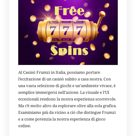
Al Casinò Frumzi in Italia, possiamo portare
l’eccitazione di un casinò subito a casa nostra. Con
una vasta selezione di giochi e un’ambiente vivace, è
semplice immergersi nell’azione. La visuale e l’UI
eccezionali rendono la nostra esperienza scorrevole.
Ma c’è molto altro da esplorare oltre alla sola grafica.
Esaminiamo più da vicino a ciò che distingue Frumzi
e a come potenzia la nostra esperienza di gioco
online.