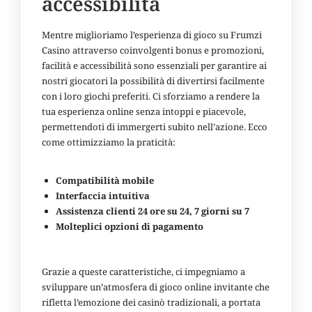
accessibilità
Mentre miglioriamo l’esperienza di gioco su Frumzi
Casino attraverso coinvolgenti bonus e promozioni,
facilità e accessibilità sono essenziali per garantire ai
nostri giocatori la possibilità di divertirsi facilmente
con i loro giochi preferiti. Ci sforziamo a rendere la
tua esperienza online senza intoppi e piacevole,
permettendoti di immergerti subito nell’azione. Ecco
come ottimizziamo la praticità:
Compatibilità mobile
Interfaccia intuitiva
Assistenza clienti 24 ore su 24, 7 giorni su 7
Molteplici opzioni di pagamento
Grazie a queste caratteristiche, ci impegniamo a
sviluppare un’atmosfera di gioco online invitante che
rifletta l’emozione dei casinò tradizionali, a portata