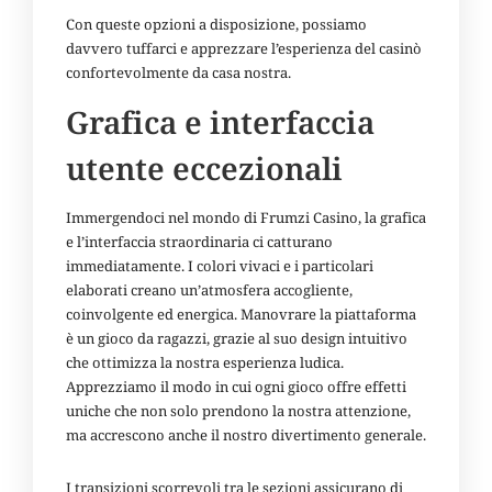
Con queste opzioni a disposizione, possiamo
davvero tuffarci e apprezzare l’esperienza del casinò
confortevolmente da casa nostra.
Grafica e interfaccia
utente eccezionali
Immergendoci nel mondo di Frumzi Casino, la grafica
e l’interfaccia straordinaria ci catturano
immediatamente. I colori vivaci e i particolari
elaborati creano un’atmosfera accogliente,
coinvolgente ed energica. Manovrare la piattaforma
è un gioco da ragazzi, grazie al suo design intuitivo
che ottimizza la nostra esperienza ludica.
Apprezziamo il modo in cui ogni gioco offre effetti
uniche che non solo prendono la nostra attenzione,
ma accrescono anche il nostro divertimento generale.
I transizioni scorrevoli tra le sezioni assicurano di