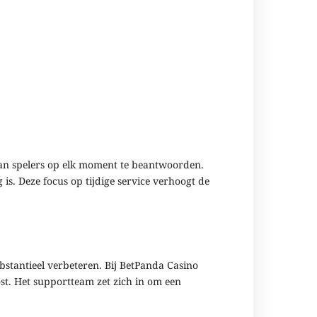
van spelers op elk moment te beantwoorden.
is. Deze focus op tijdige service verhoogt de
stantieel verbeteren. Bij BetPanda Casino
st. Het supportteam zet zich in om een