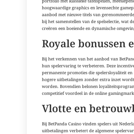
portfolio met klassieke tafelspellen, meeslepe
hoogwaardige graphics en levensechte gamepl
aanbod met nieuwe titels van gerenommeerde s
bij het samenstellen van de spelselectie, wa
creëren een boeiende en dynamische omgeving
Royale bonussen e
Bij het verkennen van het aanbod van BetPand
hun spelervaring te verbeteren. Deze incentive
permanente promoties die spelersloyaliteit e
hogere uitbetalingen zonder extra inzet wordt
worden. Bovendien belonen loyaliteitsprogram
competitief voordeel in de online gamingmarkt
Vlotte en betrouw
Bij BetPanda Casino vinden spelers uit Neder
uitbetalingen verbetert de algemene spelerva