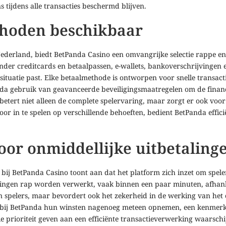
s tijdens alle transacties beschermd blijven.
hoden beschikbaar
Nederland, biedt BetPanda Casino een omvangrijke selectie rappe 
er creditcards en betaalpassen, e-wallets, bankoverschrijvingen e
 situatie past. Elke betaalmethode is ontworpen voor snelle transac
a gebruik van geavanceerde beveiligingsmaatregelen om de financ
etert niet alleen de complete spelervaring, maar zorgt er ook voo
or in te spelen op verschillende behoeften, bedient BetPanda effic
oor onmiddellijke uitbetaling
ij BetPanda Casino toont aan dat het platform zich inzet om spelers
etalingen rap worden verwerkt, vaak binnen een paar minuten, afha
an spelers, maar bevordert ook het zekerheid in de werking van het
bij BetPanda hun winsten nagenoeg meteen opnemen, een kenmerk 
 prioriteit geven aan een efficiënte transactieverwerking waarschij