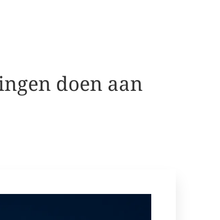
lingen doen aan