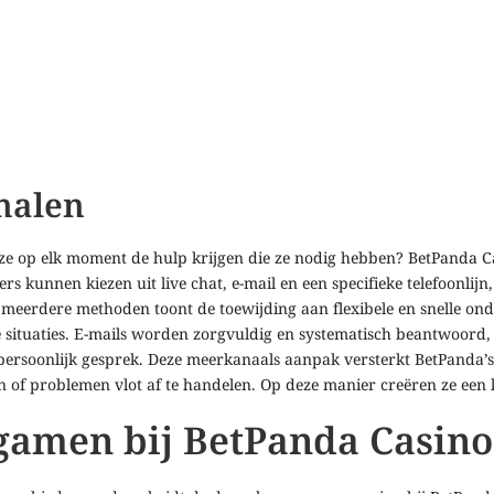
nalen
ze op elk moment de hulp krijgen die ze nodig hebben? BetPanda Ca
ers kunnen kiezen uit live chat, e-mail en een specifieke telefoonlij
eerdere methoden toont de toewijding aan flexibele en snelle onder
te situaties. E-mails worden zorgvuldig en systematisch beantwoord, 
persoonlijk gesprek. Deze meerkanaals aanpak versterkt BetPanda’
n of problemen vlot af te handelen. Op deze manier creëren ze een
gamen bij BetPanda Casino