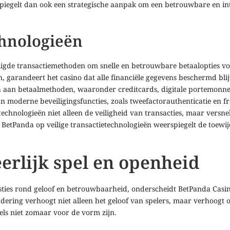
piegelt dan ook een strategische aanpak om een betrouwbare en in
chnologieën
igde transactiemethoden om snelle en betrouwbare betaalopties voo
 garandeert het casino dat alle financiële gegevens beschermd bli
la aan betaalmethoden, waaronder creditcards, digitale portemonne
n moderne beveiligingsfuncties, zoals tweefactorauthenticatie en fre
chnologieën niet alleen de veiligheid van transacties, maar versnel
 BetPanda op veilige transactietechnologieën weerspiegelt de toewij
erlijk spel en openheid
esties rond geloof en betrouwbaarheid, onderscheidt BetPanda Casi
dering verhoogt niet alleen het geloof van spelers, maar verhoogt o
els niet zomaar voor de vorm zijn.