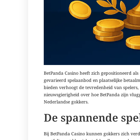
BetPanda Casino heeft zich gepositioneerd als
gevarieerd spelaanbod en plaatselijke betaalm
bieden verhoogt de tevredenheid van spelers,
nieuwsgierigheid over hoe BetPanda zijn vlug
Nederlandse gokkers.
De spannende spel
Bij BetPanda Casino kunnen gokkers zich verd