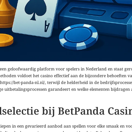
 een geloofwaardig platform voor spelers in Nederland en staat ger
ethoden voldoet het casino effectief aan de bijzondere behoeften va
https://bet-panda-nl.nl/
, terwijl de helderheid in de bedrijfsproces
ge uitbetalingsprocessen garandeert en welke elementen bijdragen 
selectie bij BetPanda Casi
iepen in een gevarieerd aanbod aan spellen voor elke smaak en voo