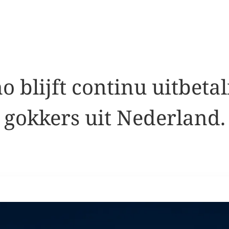
o blijft continu uitbeta
gokkers uit Nederland.