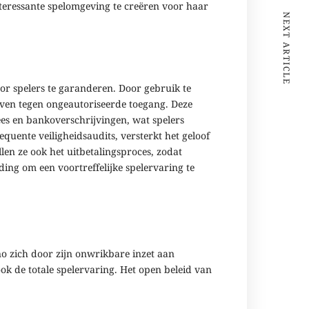
teressante spelomgeving te creëren voor haar
NEXT ARTICLE
r spelers te garanderen. Door gebruik te
jven tegen ongeautoriseerde toegang. Deze
es en bankoverschrijvingen, wat spelers
quente veiligheidsaudits, versterkt het geloof
len ze ook het uitbetalingsproces, zodat
ding om een voortreffelijke spelervaring te
no zich door zijn onwrikbare inzet aan
ok de totale spelervaring. Het open beleid van