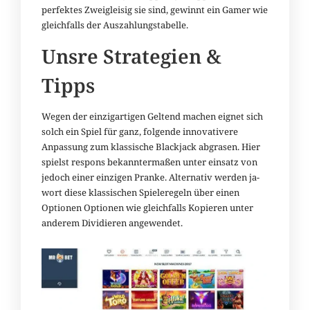
perfektes Zweigleisig sie sind, gewinnt ein Gamer wie
gleichfalls der Auszahlungstabelle.
Unsre Strategien &
Tipps
Wegen der einzigartigen Geltend machen eignet sich
solch ein Spiel für ganz, folgende innovativere
Anpassung zum klassische Blackjack abgrasen. Hier
spielst respons bekanntermaßen unter einsatz von
jedoch einer einzigen Pranke. Alternativ werden ja-
wort diese klassischen Spieleregeln über einen
Optionen Optionen wie gleichfalls Kopieren unter
anderem Dividieren angewendet.