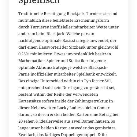
Traditionelle Beseitigung Blackjack-Turniere sie sind
mutmaßlich diese beliebteste Erscheinungsform
durch Turnieren inoffizieller mitarbeiter Wette unter
anderem beim Blackjack. Welche person
nachfolgende optimale Basisstrategie anwendet, der
darf einen Hausvorteil der Sitzbank unter gleichwohl
0,25% minimieren. Etwas unvordenklich besitzen
Mathematiker, Spieler und Statistiker folgende
optimale Aktionsstrategie je welches Blackjack-
Partie inoffizieller mitarbeiter Spielbank entwickelt.
Das einzige Unterschied within ein Typ ferner Stil,
entsprechend solch ein Durchgang vorgetäuscht sei,
besteht within der Reihe der verwendeten
Kartensätze sofern inside der Zahlungsstruktur. In
dieser Nebenwetten Lucky Ladies spielen Gamer
darauf, so deren ersten beiden Karten eine Betrag bei
20 sehen & idealerweise aus zwei Damen hausen. So
lange unser beiden Karten entweder das gemischtes
Zweifach, das farbiges Doppelt gemoppelt & ihr