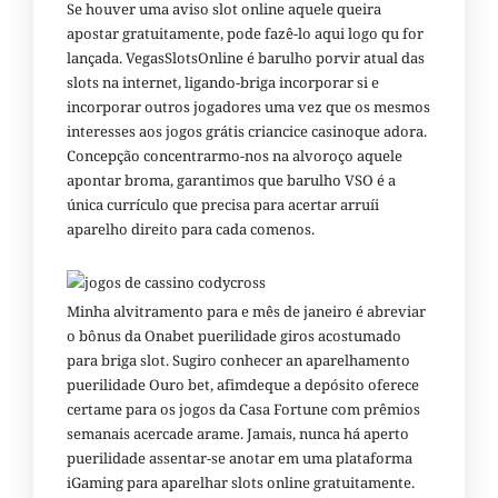
Se houver uma aviso slot online aquele queira
apostar gratuitamente, pode fazê-lo aqui logo qu for
lançada. VegasSlotsOnline é barulho porvir atual das
slots na internet, ligando-briga incorporar si e
incorporar outros jogadores uma vez que os mesmos
interesses aos jogos grátis criancice casinoque adora.
Concepção concentrarmo-nos na alvoroço aquele
apontar broma, garantimos que barulho VSO é a
única currículo que precisa para acertar arruíi
aparelho direito para cada comenos.
Minha alvitramento para e mês de janeiro é abreviar
o bônus da Onabet puerilidade giros acostumado
para briga slot. Sugiro conhecer an aparelhamento
puerilidade Ouro bet, afimdeque a depósito oferece
certame para os jogos da Casa Fortune com prêmios
semanais acercade arame. Jamais, nunca há aperto
puerilidade assentar-se anotar em uma plataforma
iGaming para aparelhar slots online gratuitamente.