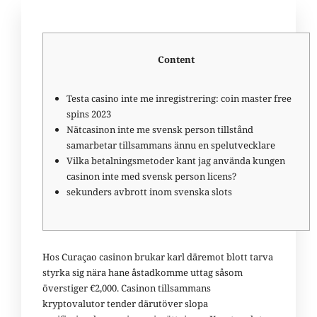
Content
Testa casino inte me inregistrering: coin master free
spins 2023
Nätcasinon inte me svensk person tillstånd
samarbetar tillsammans ännu en spelutvecklare
Vilka betalningsmetoder kant jag använda kungen
casinon inte med svensk person licens?
sekunders avbrott inom svenska slots
Hos Curaçao casinon brukar karl däremot blott tarva
styrka sig nära hane åstadkomme uttag såsom
överstiger €2,000. Casinon tillsammans
kryptovalutor tender därutöver slopa