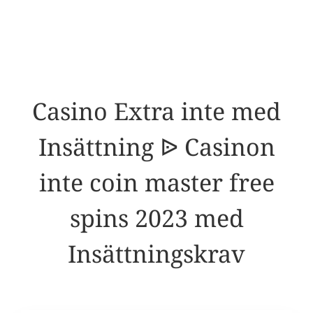
Casino Extra inte med
Insättning ᐉ Casinon
inte coin master free
spins 2023 med
Insättningskrav