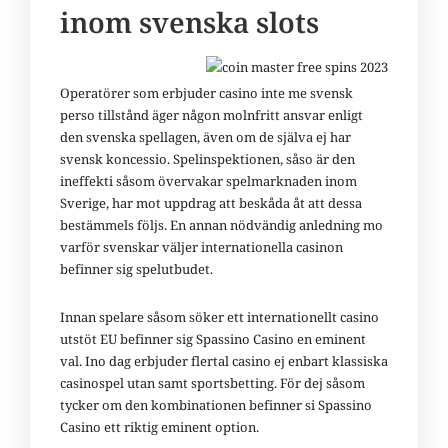
inom svenska slots
Operatörer som erbjuder casino inte me svensk
perso tillstånd äger någon molnfritt ansvar enligt
den svenska spellagen, även om de själva ej har
svensk koncessio. Spelinspektionen, såso är den
ineffekti såsom övervakar spelmarknaden inom
Sverige, har mot uppdrag att beskåda åt att dessa
bestämmels följs. En annan nödvändig anledning mo
varför svenskar väljer internationella casinon
befinner sig spelutbudet.
Innan spelare såsom söker ett internationellt casino
utstöt EU befinner sig Spassino Casino en eminent
val. Ino dag erbjuder flertal casino ej enbart klassiska
casinospel utan samt sportsbetting. För dej såsom
tycker om den kombinationen befinner si Spassino
Casino ett riktig eminent option.