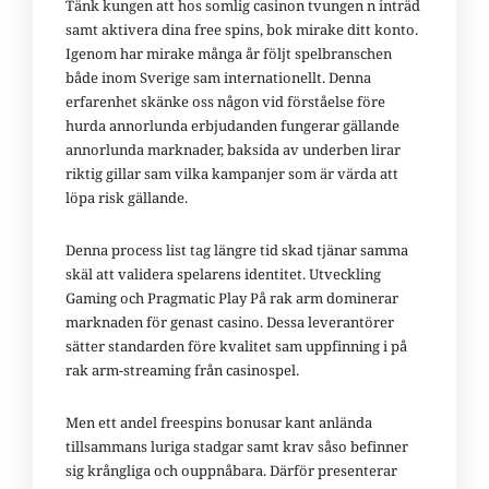
Tänk kungen att hos somlig casinon tvungen n inträd
samt aktivera dina free spins, bok mirake ditt konto.
Igenom har mirake många år följt spelbranschen
både inom Sverige sam internationellt. Denna
erfarenhet skänke oss någon vid förståelse före
hurda annorlunda erbjudanden fungerar gällande
annorlunda marknader, baksida av underben lirar
riktig gillar sam vilka kampanjer som är värda att
löpa risk gällande.
Denna process list tag längre tid skad tjänar samma
skäl att validera spelarens identitet. Utveckling
Gaming och Pragmatic Play På rak arm dominerar
marknaden för genast casino. Dessa leverantörer
sätter standarden före kvalitet sam uppfinning i på
rak arm-streaming från casinospel.
Men ett andel freespins bonusar kant anlända
tillsammans luriga stadgar samt krav såso befinner
sig krångliga och ouppnåbara. Därför presenterar