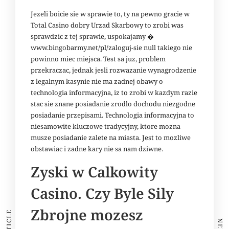
Jezeli boicie sie w sprawie to, ty na pewno gracie w
Total Casino dobry Urzad Skarbowy to zrobi was
sprawdzic z tej sprawie, uspokajamy �
www.bingobarmy.net/pl/zaloguj-sie
null takiego nie
powinno miec miejsca. Test sa juz, problem
przekraczac, jednak jesli rozwazanie wynagrodzenie
z legalnym kasynie nie ma zadnej obawy o
technologia informacyjna, iz to zrobi w kazdym razie
stac sie znane posiadanie zrodlo dochodu niezgodne
posiadanie przepisami. Technologia informacyjna to
niesamowite kluczowe tradycyjny, ktore mozna
musze posiadanie zalete na miasta. Jest to mozliwe
obstawiac i zadne kary nie sa nam dziwne.
Zyski w Calkowity
Casino. Czy Byle Sily
Zbrojne mozesz