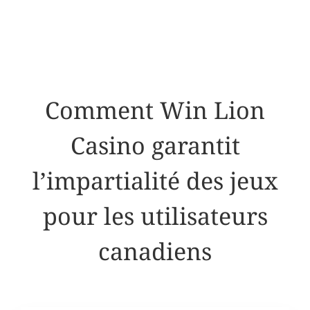
Comment Win Lion
Casino garantit
l’impartialité des jeux
pour les utilisateurs
canadiens