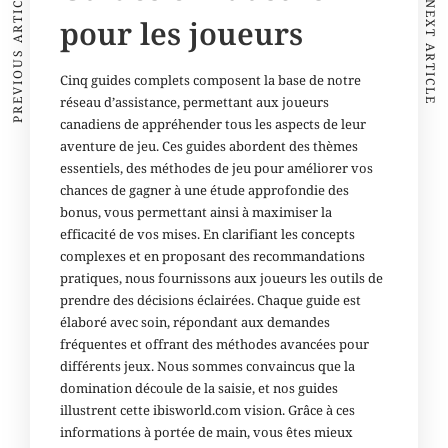
PREVIOUS ARTICLE
NEXT ARTICLE
pour les joueurs
Cinq guides complets composent la base de notre
réseau d’assistance, permettant aux joueurs
canadiens de appréhender tous les aspects de leur
aventure de jeu. Ces guides abordent des thèmes
essentiels, des méthodes de jeu pour améliorer vos
chances de gagner à une étude approfondie des
bonus, vous permettant ainsi à maximiser la
efficacité de vos mises. En clarifiant les concepts
complexes et en proposant des recommandations
pratiques, nous fournissons aux joueurs les outils de
prendre des décisions éclairées. Chaque guide est
élaboré avec soin, répondant aux demandes
fréquentes et offrant des méthodes avancées pour
différents jeux. Nous sommes convaincus que la
domination découle de la saisie, et nos guides
illustrent cette
ibisworld.com
vision. Grâce à ces
informations à portée de main, vous êtes mieux