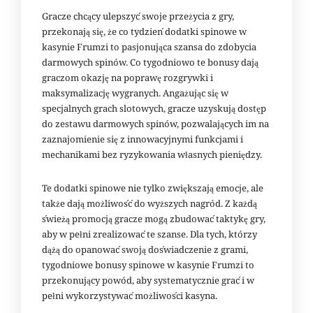
Gracze chcący ulepszyć swoje przeżycia z gry,
przekonają się, że co tydzień dodatki spinowe w
kasynie Frumzi to pasjonująca szansa do zdobycia
darmowych spinów. Co tygodniowo te bonusy dają
graczom okazję na poprawę rozgrywki i
maksymalizację wygranych. Angażując się w
specjalnych grach slotowych, gracze uzyskują dostęp
do zestawu darmowych spinów, pozwalających im na
zaznajomienie się z innowacyjnymi funkcjami i
mechanikami bez ryzykowania własnych pieniędzy.
Te dodatki spinowe nie tylko zwiększają emocje, ale
także dają możliwość do wyższych nagród. Z każdą
świeżą promocją gracze mogą zbudować taktykę gry,
aby w pełni zrealizować te szanse. Dla tych, którzy
dążą do opanować swoją doświadczenie z grami,
tygodniowe bonusy spinowe w kasynie Frumzi to
przekonujący powód, aby systematycznie grać i w
pełni wykorzystywać możliwości kasyna.