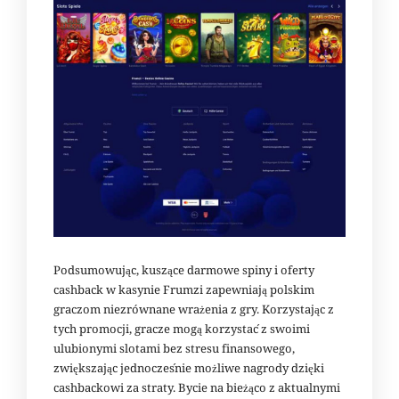
Podsumowując, kuszące darmowe spiny i oferty
cashback w kasynie Frumzi zapewniają polskim
graczom niezrównane wrażenia z gry. Korzystając z
tych promocji, gracze mogą korzystać z swoimi
ulubionymi slotami bez stresu finansowego,
zwiększając jednocześnie możliwe nagrody dzięki
cashbackowi za straty. Bycie na bieżąco z aktualnymi