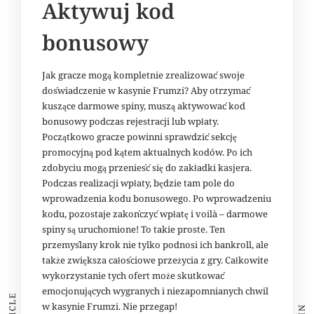
Aktywuj kod
bonusowy
Jak gracze mogą kompletnie zrealizować swoje
doświadczenie w kasynie Frumzi? Aby otrzymać
kuszące darmowe spiny, muszą aktywować kod
bonusowy podczas rejestracji lub wpłaty.
Początkowo gracze powinni sprawdzić sekcję
promocyjną pod kątem aktualnych kodów. Po ich
zdobyciu mogą przenieść się do zakładki kasjera.
Podczas realizacji wpłaty, będzie tam pole do
wprowadzenia kodu bonusowego. Po wprowadzeniu
kodu, pozostaje zakończyć wpłatę i voilà – darmowe
spiny są uruchomione! To takie proste. Ten
przemyślany krok nie tylko podnosi ich bankroll, ale
także zwiększa całościowe przeżycia z gry. Całkowite
wykorzystanie tych ofert może skutkować
emocjonujących wygranych i niezapomnianych chwil
w kasynie Frumzi. Nie przegap!