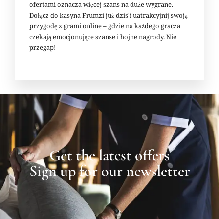
ofertami oznacza więcej szans na duże wygrane.
Dołącz do kasyna Frumzi już dziś i uatrakcyjnij swoją
przygodę z grami online – gdzie na każdego gracza
czekają emocjonujące szanse i hojne nagrody. Nie
przegap!
Get the latest offers
Sign up for our newsletter