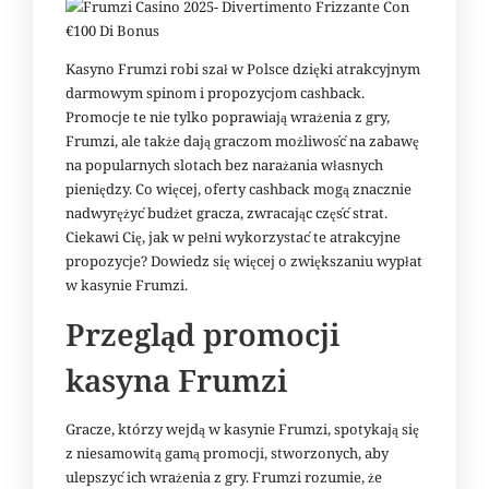
Kasyno Frumzi robi szał w Polsce dzięki atrakcyjnym
darmowym spinom i propozycjom cashback.
Promocje te nie tylko poprawiają wrażenia z gry,
Frumzi
, ale także dają graczom możliwość na zabawę
na popularnych slotach bez narażania własnych
pieniędzy. Co więcej, oferty cashback mogą znacznie
nadwyrężyć budżet gracza, zwracając część strat.
Ciekawi Cię, jak w pełni wykorzystać te atrakcyjne
propozycje? Dowiedz się więcej o zwiększaniu wypłat
w kasynie Frumzi.
Przegląd promocji
kasyna Frumzi
Gracze, którzy wejdą w kasynie Frumzi, spotykają się
z niesamowitą gamą promocji, stworzonych, aby
ulepszyć ich wrażenia z gry. Frumzi rozumie, że