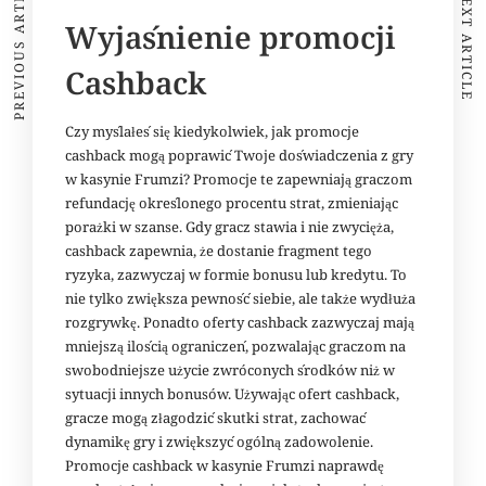
PREVIOUS ARTICLE
NEXT ARTICLE
Wyjaśnienie promocji
Cashback
Czy myślałeś się kiedykolwiek, jak promocje
cashback mogą poprawić Twoje doświadczenia z gry
w kasynie Frumzi? Promocje te zapewniają graczom
refundację określonego procentu strat, zmieniając
porażki w szanse. Gdy gracz stawia i nie zwycięża,
cashback zapewnia, że dostanie fragment tego
ryzyka, zazwyczaj w formie bonusu lub kredytu. To
nie tylko zwiększa pewność siebie, ale także wydłuża
rozgrywkę. Ponadto oferty cashback zazwyczaj mają
mniejszą ilością ograniczeń, pozwalając graczom na
swobodniejsze użycie zwróconych środków niż w
sytuacji innych bonusów. Używając ofert cashback,
gracze mogą złagodzić skutki strat, zachować
dynamikę gry i zwiększyć ogólną zadowolenie.
Promocje cashback w kasynie Frumzi naprawdę