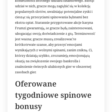
konieczności istotnego udziału finansowego. Biorąc
udział w nich, gracze mogą zagłębić się w kolekcję
popularnych slotów, uwalniając potencjalne zyski i
ciesząc się przeżyciami spinowania bębnami bez
ekstra opłat. Starannie przygotowane akcje kasyna
Frumzi gwarantują, że gracze będą zainteresowani,
ubogacając swoją doświadczenie z grą. Terminowość
jest ważna; gracze muszą zrealizować te
krótkotrwałe szanse, aby przeżyć emocjami
wynikających z wolnymi spinami, zanim znikną. Ci,
którzy działają szybko, zrozumieją emocjonującą
okazję na zwiększenie swojego bankrolla i
znalezienie świeżych ulubionych gier w obszernej
zasobach gier.
Oferowane
tygodniowe spinowe
bonusy