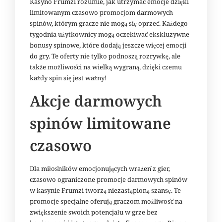
Kasyno Frumzi rozumie, jak utrzymać emocje dzięki
limitowanym czasowo promocjom darmowych
spinów, którym gracze nie mogą się oprzeć. Każdego
tygodnia użytkownicy mogą oczekiwać ekskluzywne
bonusy spinowe, które dodają jeszcze więcej emocji
do gry. Te oferty nie tylko podnoszą rozrywkę, ale
także możliwości na wielką wygraną, dzięki czemu
każdy spin się jest ważny!
Akcje darmowych
spinów limitowane
czasowo
Dla miłośników emocjonujących wrażeń z gier,
czasowo ograniczone promocje darmowych spinów
w kasynie Frumzi tworzą niezastąpioną szansę. Te
promocje specjalne oferują graczom możliwość na
zwiększenie swoich potencjału w grze bez