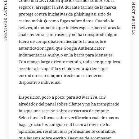
PREVIOUS ARTICLE
Como una 2FA realiza que los casinos somos sobra
NEXT ARTICLE
seguros: arreglar la 2FA durante tarima de la marca
protege contra iniciativas de phishing asi
sitio de
casino mrbit
� como fugas sobre datos. Cuando lo
actives, al momento que inicies especie, necesitaras la
cual envien su contrasena y no ha transpirado algun
fuero de comprobacion mediante la uso sobre
autenticacion igual que Google Authenticator
indumentarias Authy, o en la barra para Mensajes.
Con manga larga oriente metodo, todo ser que quiera
acceder a la zapatilla y el pie venta � tiene que
encontrarse arranque directo an es invierno
dispositivo individual.
Disposicion poco a poco: para activar 2FA, iri?
alrededor del panel sobre cliente y no ha transpirado
busque una seccion sobre estructura de empuje.
Selecciona la forma sobre verificacion cual de mas os
haga gracia: los codigos cual traen a traves de los
aplicaciones resultan mas profusamente confiables
que las sms sobre escrito. Despues de acompasar,