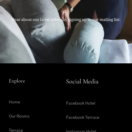
Hear about our latest offers by signing up to our mailing list.
Explore
Social Media
Home
Facebook Hotel
Our Rooms
Facebook Terrace
Terrace
Instagram Hotel