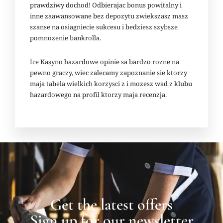
prawdziwy dochod! Odbierajac bonus powitalny i
inne zaawansowane bez depozytu zwiekszasz masz
szanse na osiagniecie sukcesu i bedziesz szybsze
pomnozenie bankrolla.
Ice Kasyno hazardowe opinie sa bardzo rozne na
pewno graczy, wiec zalecamy zapoznanie sie ktorzy
maja tabela wielkich korzysci z i mozesz wad z klubu
hazardowego na profil ktorzy maja recenzja.
Get the latest offers
Sign up for our newsletter