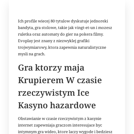
Ich profile wiecej 80 tytulow dyskutuje jednoreki
bandyta, gra stolowe, takie jak vingt-et-un i mozesz
ruletka oraz automaty do gier na pokera filmy.
Evoplay jest znany z niezwyklej grafiki
trojwymiarowy, ktora zapewnia naturalistyczne
mysli na grach.
Gra ktorzy maja
Krupierem W czasie
rzeczywistym Ice
Kasyno hazardowe
Obstawianie w czasie rzeczywistym z kasynie
internet zapewniaja graczom interesujace byc
intymnym gra wideo, ktore laczy wygode i bedziesz