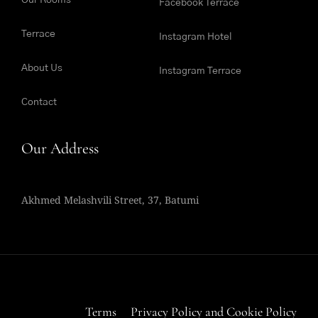
Our Rooms
Facebook Terrace
Terrace
Instagram Hotel
About Us
Instagram Terrace
Contact
Our Address
Akhmed Melashvili Street, 37, Batumi
Terms
Privacy Policy and Cookie Policy