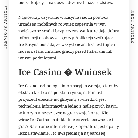
poczatkujacych na doswiadczonych hazardzistow.
PREVIOUS ARTICLE
NEXT ARTICLE
Najnowszy, uzywanie w kasynie siec za pomoca
urzadzen mobilnych rowniez zapewnia w tym
zwiekszone srodki bezpieczenstwa, ktore daja dobry
informacji osobowych graczy. Aplikacja szyfrujace
Ice Kasyna posiada, ze wszystkie analiza jest tajne i
mozesz stale, chroniac graczy przed hakerami lub
innymi podmiotami.
Ice Casino � Wniosek
Ice Casino technologia informacyjna wersja, ktora by
ekstaza krotko na polskim rynku, natomiast
przyszedl obecnie moglibysmy stwierdzic, jest
technologia informacyjna jedno z najlepszych kasyn,
w ktorym mozesz uzyc nagrac swoje konto. Nie
wiesz Ice Casino na dokladnie co zrelaksowac sie i
grac? Na stronie internetowej z operatora jest oparty
liczba stawianie, i to uwzgledniaja najbardziej