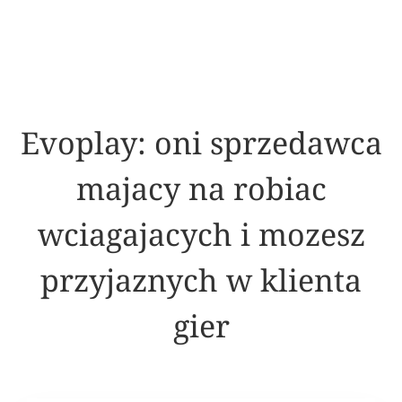
Evoplay: oni sprzedawca
majacy na robiac
wciagajacych i mozesz
przyjaznych w klienta
gier