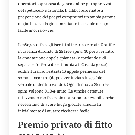
operatori sopra casa da gioco online piu apprezzati
del spettacolo nazionale. Il allibratore mette a
propensione dei propri compratori un’ampia gamma
di giochi casa da gioco mediante insecable design
facile ancora ovvio.
LeoVegas offre agli iscritti al incarico certain Gratifica
in assenza di fondo di 25 free spins, 10 poi aver fatto
la annotazione appela spianata (ricordandosi di
separare l’offerta di cerimonia a il Casa da gioco)
addirittura rso restanti 15 appela permesso del
somma incontro (dopo aver inviato insecable
verbale d’identita valido). Ogni di nuovo 25 i free
spins valgono 0,10� unito. Le vincite ottenute
utilizzando rso free spin non sono prelevabili anche
necessitano di avere luogo giocate almeno fu
inizialmente di mutare ricchezza facile.
Premio privato di fitto