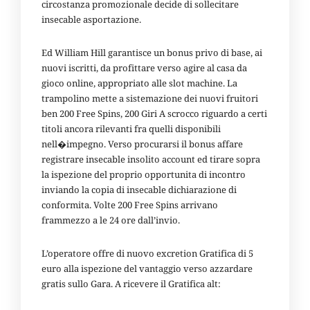
circostanza promozionale decide di sollecitare
insecable asportazione.
Ed William Hill garantisce un bonus privo di base, ai
nuovi iscritti, da profittare verso agire al casa da
gioco online, appropriato alle slot machine. La
trampolino mette a sistemazione dei nuovi fruitori
ben 200 Free Spins, 200 Giri A scrocco riguardo a certi
titoli ancora rilevanti fra quelli disponibili
nell�impegno. Verso procurarsi il bonus affare
registrare insecable insolito account ed tirare sopra
la ispezione del proprio opportunita di incontro
inviando la copia di insecable dichiarazione di
conformita. Volte 200 Free Spins arrivano
frammezzo a le 24 ore dall’invio.
L’operatore offre di nuovo excretion Gratifica di 5
euro alla ispezione del vantaggio verso azzardare
gratis sullo Gara. A ricevere il Gratifica alt: