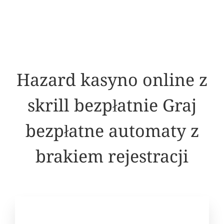
Hazard kasyno online z
skrill bezpłatnie Graj
bezpłatne automaty z
brakiem rejestracji