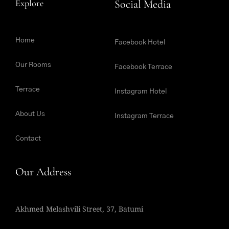
Explore
Social Media
Home
Facebook Hotel
Our Rooms
Facebook Terrace
Terrace
Instagram Hotel
About Us
Instagram Terrace
Contact
Our Address
Akhmed Melashvili Street, 37, Batumi