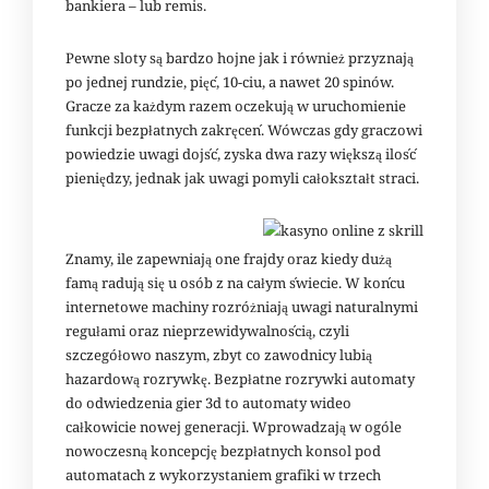
bankiera – lub remis.
Pewne sloty są bardzo hojne jak i również przyznają
po jednej rundzie, pięć, 10-ciu, a nawet 20 spinów.
Gracze za każdym razem oczekują w uruchomienie
funkcji bezpłatnych zakręceń. Wówczas gdy graczowi
powiedzie uwagi dojść, zyska dwa razy większą ilość
pieniędzy, jednak jak uwagi pomyli całokształt straci.
Znamy, ile zapewniają one frajdy oraz kiedy dużą
famą radują się u osób z na całym świecie. W końcu
internetowe machiny rozróżniają uwagi naturalnymi
regułami oraz nieprzewidywalnością, czyli
szczegółowo naszym, zbyt co zawodnicy lubią
hazardową rozrywkę. Bezpłatne rozrywki automaty
do odwiedzenia gier 3d to automaty wideo
całkowicie nowej generacji. Wprowadzają w ogóle
nowoczesną koncepcję bezpłatnych konsol pod
automatach z wykorzystaniem grafiki w trzech