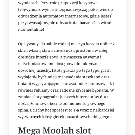
wymiarach. Pozornie propozycji kasynowe
trójwymiarowym istnieją nadzwyczaj pokrewne do
odwiedzenia automatów internetowe, gdzie jesteś
przyzwyczajony, ale odrzucić daj baczności zwieść
momentalnie!
Opisywany aktualnie rodzaj maszyn
kasyno online z
skrill
własną sława zawdzięcza prostemu w całej
obsłudze interfejsowi, a zwłaszcza łatwemu i
natychmiastowemu dostępowi do faktycznie
dowolnej uciechy. Istotą gracza po tego typu grach
wydaje się być umiejętne władanie stawkami oraz
liniami wygrywającymi, korzystanie z bonusów jak i
również reklamy oraz radosne kręcenie bębnami. W
zamian sloty nagradzają swych internautów dużą
ilością żetonów obecnie od momentu głównego
spina. Uciechy hot spot jest to 1-a wraz z najbardziej
wytwornych klasy gierek hazardowych ubiegłego r..
Mega Moolah slot