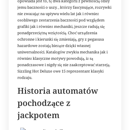
opowiada jest to, tę dwa kategorii z pewnością obiły
jemu baczności o uszy. , którzy fascynujące, rozrywki
nie zważając na upływu wielu lat jak i również
osobliwego zestarzenia baczności pod względem
grafiki jak i również mechaniki, jeszcze radują się
ponadprzeciętną wziętością. Choć urządzenia
ochronne i kierunki się zmieniają, gry z pegasusa
hazardowe zostają bieżące dzięki własnej
uniwersalności. Katalogów zwykła mechanika jak i
również klasyczne motywy powodują, iż są
ponadczasowe i nigdy się nie zaakceptować starzeją.
Sizzling Hot Deluxe owe 15 reprezentant klasyki
rodzaju.
Historia automatów
pochodzące z
jackpotem