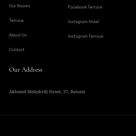
Our Rooms
Facebook Terrace
Terrace
Instagram Hotel
About Us
Instagram Terrace
Contact
Our Address
Akhmed Melashvili Street, 37, Batumi