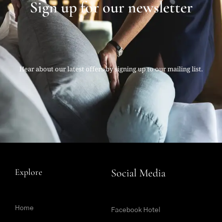
Sign up for our newsletter
Hear about our latest offers by signing up to our mailing list.
Explore
Social Media
Home
Facebook Hotel