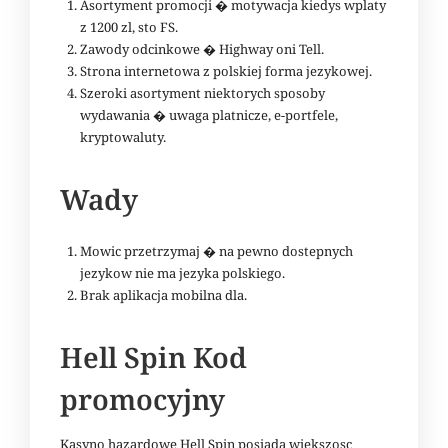
Asortyment promocji � motywacja kiedys wplaty
z 1200 zl, sto FS.
Zawody odcinkowe � Highway oni Tell.
Strona internetowa z polskiej forma jezykowej.
Szeroki asortyment niektorych sposoby
wydawania � uwaga platnicze, e-portfele,
kryptowaluty.
Wady
Mowic przetrzymaj � na pewno dostepnych
jezykow nie ma jezyka polskiego.
Brak aplikacja mobilna dla.
Hell Spin Kod
promocyjny
Kasyno hazardowe Hell Spin posiada wiekszosc