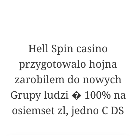
Hell Spin casino
przygotowalo hojna
zarobilem do nowych
Grupy ludzi � 100% na
osiemset zl, jedno C DS