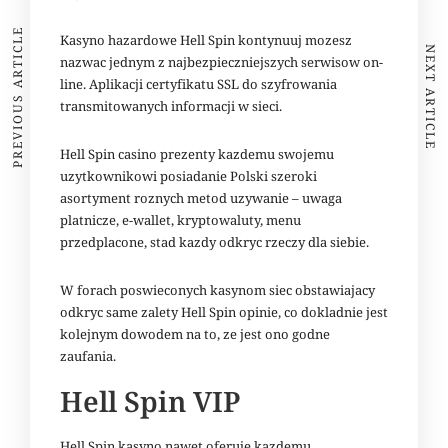
PREVIOUS ARTICLE
Kasyno hazardowe Hell Spin kontynuuj mozesz
NEXT ARTICLE
nazwac jednym z najbezpieczniejszych serwisow on-
line. Aplikacji certyfikatu SSL do szyfrowania
transmitowanych informacji w sieci.
Hell Spin casino prezenty kazdemu swojemu
uzytkownikowi posiadanie Polski szeroki
asortyment roznych metod uzywanie – uwaga
platnicze, e-wallet, kryptowaluty, menu
przedplacone, stad kazdy odkryc rzeczy dla siebie.
W forach poswieconych kasynom siec obstawiajacy
odkryc same zalety Hell Spin opinie, co dokladnie jest
kolejnym dowodem na to, ze jest ono godne
zaufania.
Hell Spin VIP
Hell Spin kasyno nawet oferuje kazdemu