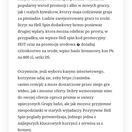
popularny wsrod promocji i albo w nowych graczy,
jak i stalych bywalcow, ktorzy maja codziennie graja
za pieniadze. Ludzie zarejestrowany gracz to zrobi
liczyc na Hell Spin dodatkowy bonus poniewaz
drugiej wplaty, ktora mozna odebrac po prostu, w
przypadku, sie wpisze Hell spin kod promocyjny:
HOT oraz na promocje srodowa � doladuj
czlonkostwo na srode, wpisz haslo bonusowy, kus l%
na 800 zl, setki DS.
Oczywiscie, jesli wyboru kasyno internetowego,
korzystne udaj sie, zeby
https://casimba-
casino.com/pl/
a moze dostarczone przez niego gra
wideo, jak i mozesz oferty. Dobry wzmocnienie miec
do swojej ofercie oprocz premie w swiezy
upieczonych Grupy ludzi, ale jak mozesz przyjemne
niespodzianki w starych wyjadaczy. Pozytywne Hell
Spin poglady potwierdzaja, jednego jedna z
najlepszych kluczowych korzysci z serwisu sa z
bonusy.