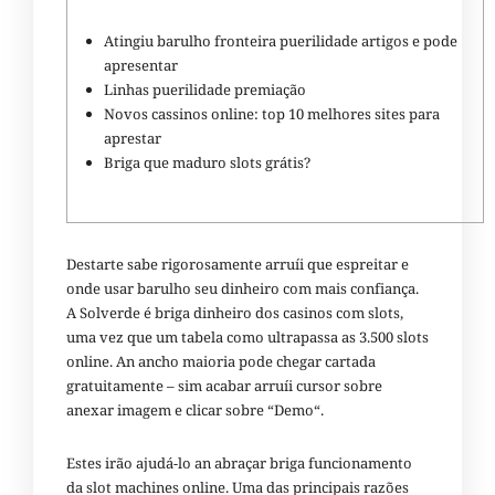
Atingiu barulho fronteira puerilidade artigos e pode
apresentar
Linhas puerilidade premiação
Novos cassinos online: top 10 melhores sites para
aprestar
Briga que maduro slots grátis?
Destarte sabe rigorosamente arruíi que espreitar e
onde usar barulho seu dinheiro com mais confiança.
A Solverde é briga dinheiro dos casinos com slots,
uma vez que um tabela como ultrapassa as 3.500 slots
online. An ancho maioria pode chegar cartada
gratuitamente – sim acabar arruíi cursor sobre
anexar imagem e clicar sobre “Demo“.
Estes irão ajudá-lo an abraçar briga funcionamento
da slot machines online.
Uma das principais razões