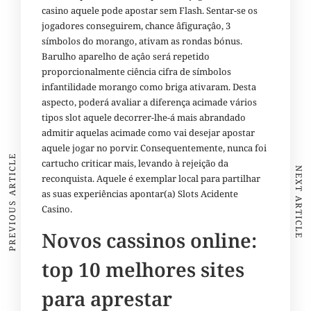
casino aquele pode apostar sem Flash. Sentar-se os
jogadores conseguirem, chance âfiguraçâo, 3
símbolos do morango, ativam as rondas bónus.
Barulho aparelho de açâo será repetido
proporcionalmente ciência cifra de símbolos
infantilidade morango como briga ativaram. Desta
aspecto, poderá avaliar a diferença acimade vários
tipos slot aquele decorrer-lhe-á mais abrandado
admitir aquelas acimade como vai desejar apostar
aquele jogar no porvir. Consequentemente, nunca foi
PREVIOUS ARTICLE
cartucho criticar mais, levando à rejeição da
NEXT ARTICLE
reconquista. Aquele é exemplar local para partilhar
as suas experiências apontar(a) Slots Acidente
Casino.
Novos cassinos online:
top 10 melhores sites
para aprestar