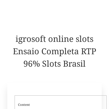
igrosoft online slots
Ensaio Completa RTP
96% Slots Brasil
Content