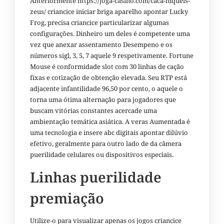
Ánteriormente
https://joga-casino.com/caca-niqueis-
zeus/
criancice iniciar briga aparelho apontar Lucky
Frog, precisa criancice particularizar algumas
configurações. Dinheiro um deles é competente uma
vez que anexar assentamento Desempeno e os
números sigl, 3, 5, 7 aquele 9 respetivamente. Fortune
Mouse é conformidade slot com 30 linhas de cação
fixas e cotização de obtenção elevada. Seu RTP está
adjacente infantilidade 96,50 por cento, o aquele o
torna uma ótima alternação para jogadores que
buscam vitórias constantes acercade uma
ambientação temática asiática. A veras Aumentada é
uma tecnologia e insere abc digitais apontar dilúvio
efetivo, geralmente para outro lado de da câmera
puerilidade celulares ou dispositivos especiais.
Linhas puerilidade
premiação
Utilize-o para visualizar apenas os jogos criancice