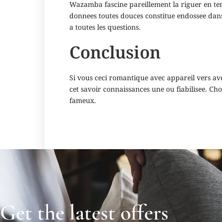
Wazamba fascine pareillement la riguer en ten
donnees toutes douces constitue endossee dans
a toutes les questions.
Conclusion
Si vous ceci romantique avec appareil vers ave
cet savoir connaissances une ou fiabilisee. Ch
fameux.
Get the latest offers