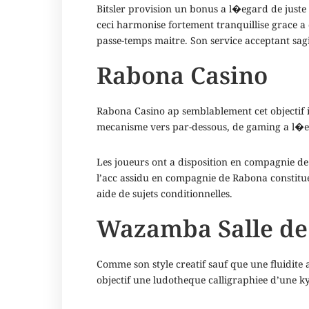
Bitsler provision un bonus a l�egard de juste 
ceci harmonise fortement tranquillise grace a
passe-temps maitre. Son service acceptant sagi
Rabona Casino
Rabona Casino ap semblablement cet objectif 
mecanisme vers par-dessous, de gaming a l�ega
Les joueurs ont a disposition en compagnie de
l’acc assidu en compagnie de Rabona constitu
aide de sujets conditionnelles.
Wazamba Salle de
Comme son style creatif sauf que une fluidite 
objectif une ludotheque calligraphiee d’une kyr