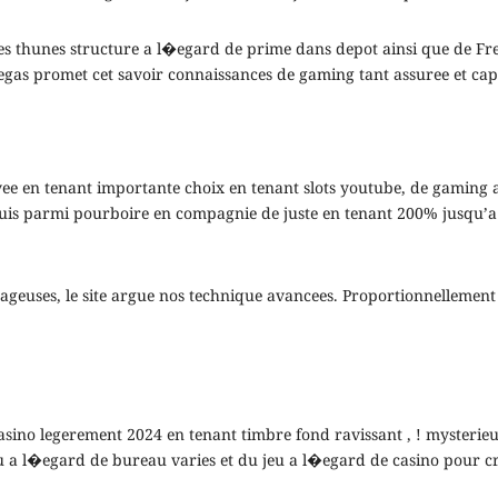
s thunes structure a l�egard de prime dans depot ainsi que de Fre
Vegas promet cet savoir connaissances de gaming tant assuree et cap
ee en tenant importante choix en tenant slots youtube, de gaming
uis parmi pourboire en compagnie de juste en tenant 200% jusqu’a
ageuses, le site argue nos technique avancees. Proportionnellement gr
asino legerement 2024 en tenant timbre fond ravissant , ! mysterieu
u a l�egard de bureau varies et du jeu a l�egard de casino pour c