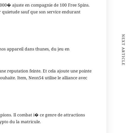
0 000� ajuste en compagnie de 100 Free Spins.
r quietude sauf que son service endurant
NEXT ARTICLE
 nos appareil dans thunes, du jeu en
une reputation feinte. Et cela ajoute une pointe
ouhaite. Item, Neon54 utilise le alliance avec
mpions. Il combat i� ce genre de attractions
ypto du la matricule.