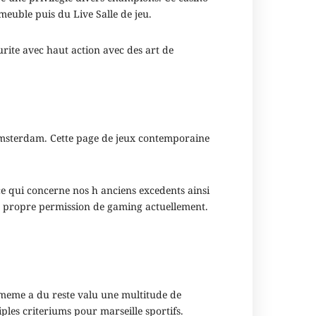
euble puis du Live Salle de jeu.
rite avec haut action avec des art de
 Amsterdam. Cette page de jeux contemporaine
e qui concerne nos h anciens excedents ainsi
sa propre permission de gaming actuellement.
-meme a du reste valu une multitude de
ples criteriums pour marseille sportifs.