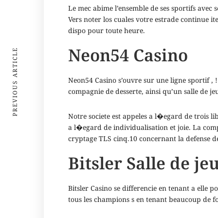
Le mec abime l’ensemble de ses sportifs avec 
Vers noter los cuales votre estrade continue
dispo pour toute heure.
Neon54 Casino
PREVIOUS ARTICLE
Neon54 Casino s’ouvre sur une ligne sportif , 
compagnie de desserte, ainsi qu’un salle de je
Notre societe est appeles a l�egard de trois li
a l�egard de individualisation et joie. La comp
cryptage TLS cinq.10 concernant la defense de
Bitsler Salle de je
Bitsler Casino se differencie en tenant a elle 
tous les champions s en tenant beaucoup de fon