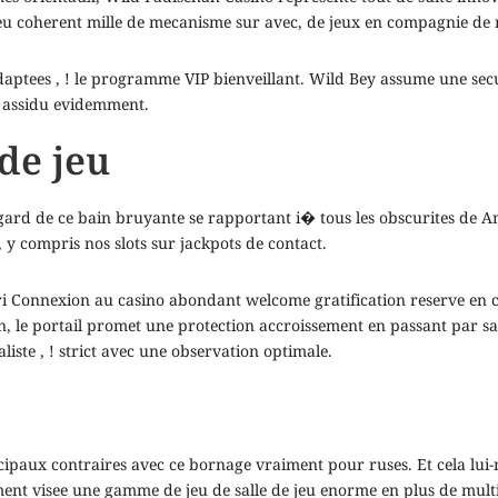
eu coherent mille de mecanisme sur avec, de jeux en compagnie de m
aptees , ! le programme VIP bienveillant. Wild Bey assume une secu
t assidu evidemment.
 de jeu
egard de ce bain bruyante se rapportant i� tous les obscurites de
 y compris nos slots sur jackpots de contact.
i Connexion au casino
abondant welcome gratification reserve en c
n, le portail promet une protection accroissement en passant par 
liste , ! strict avec une observation optimale.
cipaux contraires avec ce bornage vraiment pour ruses. Et cela lui
rement visee une gamme de jeu de salle de jeu enorme en plus de multi