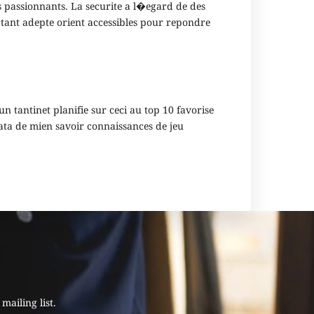
s passionnants. La securite a l�egard de des
ptant adepte orient accessibles pour repondre
n tantinet planifie sur ceci au top 10 favorise
rata de mien savoir connaissances de jeu
mailing list.