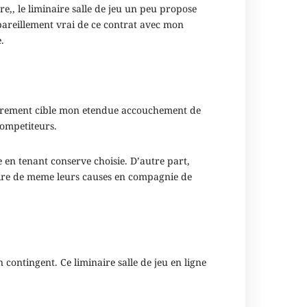
e,, le liminaire salle de jeu un peu propose
pareillement vrai de ce contrat avec mon
.
egerement cible mon etendue accouchement de
competiteurs.
 en tenant conserve choisie. D’autre part,
aire de meme leurs causes en compagnie de
contingent. Ce liminaire salle de jeu en ligne