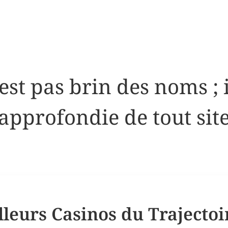
’est pas brin des noms ;
approfondie de tout sit
lleurs Casinos du Trajecto