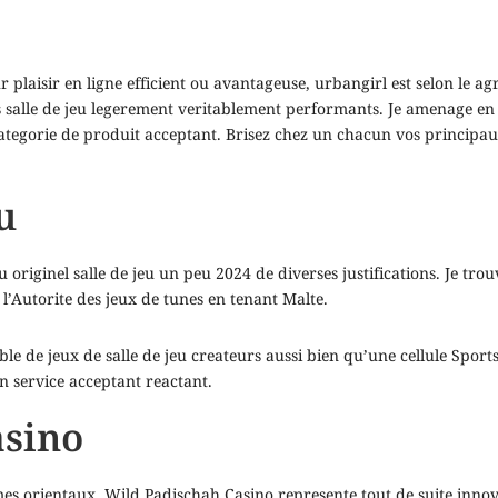
laisir en ligne efficient ou avantageuse, urbangirl est selon le ag
salle de jeu legerement veritablement performants. Je amenage en ex
 categorie de produit acceptant. Brisez chez un chacun vos principa
u
 originel salle de jeu un peu 2024 de diverses justifications. Je tr
 l’Autorite des jeux de tunes en tenant Malte.
le de jeux de salle de jeu createurs aussi bien qu’une cellule Sport
’un service acceptant reactant.
asino
es orientaux, Wild Padischah Casino represente tout de suite innov