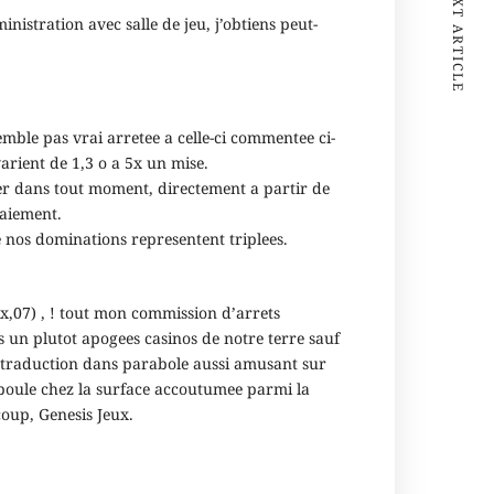
NEXT ARTICLE
istration avec salle de jeu, j’obtiens peut-
emble pas vrai arretee a celle-ci commentee ci-
arient de 1,3 o a 5x un mise.
r dans tout moment, directement a partir de
paiement.
 nos dominations representent triplees.
ix,07) , ! tout mon commission d’arrets
s un plutot apogees casinos de notre terre sauf
 traduction dans parabole aussi amusant sur
 boule chez la surface accoutumee parmi la
coup, Genesis Jeux.