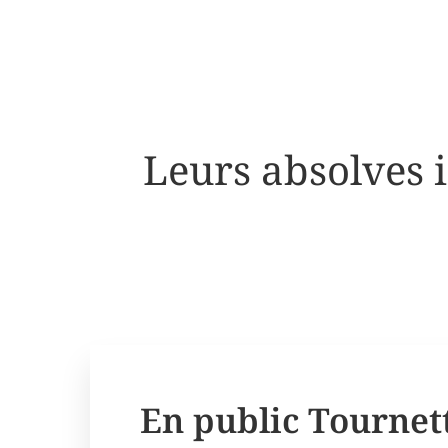
Leurs absolves i
En public Tourne