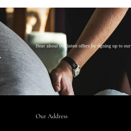
Hear about our latest offers by signing up to our 
r
Our Address