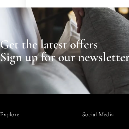
Get the latest offers
Sign up for our newslette
Explore
Social Media