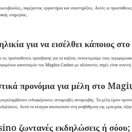
ωτοβουλίες, παρέχοντας εργαστήρια και υποστηρίξεις. Αυτές οι προσπάθειες
ακής ευημερίας.
ηλικία για να εισέλθει κάποιος σ
ι τις προϋποθέσεις πρόσβασης για τα καζίνo, συνεκτιμούμε τους περιφερειακ
κριμένων κανονισμών του Magius Casino με αξιόπιστες πηγές είναι συνετή 
τικά προνόμια για μέλη στο Magi
μπεριλαμβάνουν ενδιαφέρουσες ανταμοιβές ανταμοιβής. Τα μέλη έχουν προνό
εκδηλώσεις. Αυτά τα κίνητρα αποσκοπούν στη αναβάθμιση της εμπειρίας τζόγο
ino ζωντανές εκδηλώσεις ή σόου;