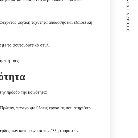
NEXT ARTICLE
ρέχοντας μεγάλη ταχύτητα απόδοσης και εξαιρετική
ά με το φουτουριστικό στυλ.
ρφωσή τους.
ότητα
την πρόοδο της κοινότητας.
Πρώτον, παρέχουμε θέσεις εργασίας που στηρίζουν
έρδος των κατοίκων και την έλξη τουριστών.