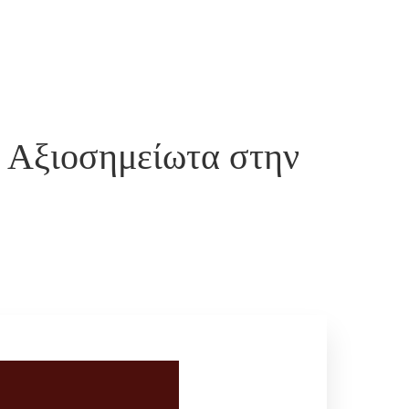
 Αξιοσημείωτα στην