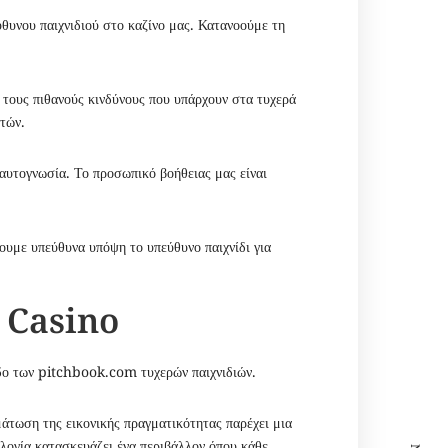
ύθυνου παιχνιδιού στο καζίνο μας. Κατανοούμε τη
 τους πιθανούς κινδύνους που υπάρχουν στα τυχερά
κτών.
 αυτογνωσία. Το προσωπικό βοήθειας μας είναι
ουμε υπεύθυνα υπόψη το υπεύθυνο παιχνίδι για
s Casino
δο των
pitchbook.com
τυχερών παιχνιδιών.
άτωση της εικονικής πραγματικότητας παρέχει μια
ολογία κατασκευάζει ένα περιβάλλον όπου κάθε