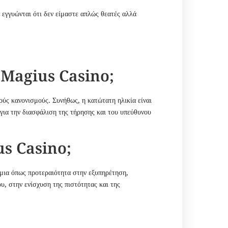
 εγγυώνται ότι δεν είμαστε απλώς θεατές αλλά
το Magius Casino;
ούς κανονισμούς. Συνήθως, η κατώτατη ηλικία είναι
για την διασφάλιση της τήρησης και του υπεύθυνου
us Casino;
μια όπως προτεραιότητα στην εξυπηρέτηση,
υ, στην ενίσχυση της πιστότητας και της