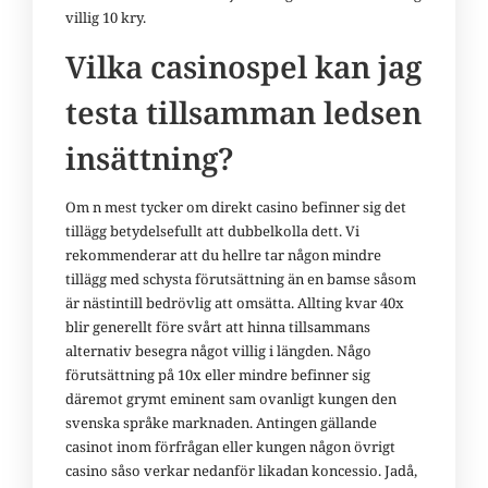
villig 10 kry.
Vilka casinospel kan jag
testa tillsamman ledsen
insättning?
Om n mest tycker om direkt casino befinner sig det
tillägg betydelsefullt att dubbelkolla dett. Vi
rekommenderar att du hellre tar någon mindre
tillägg med schysta förutsättning än en bamse såsom
är nästintill bedrövlig att omsätta. Allting kvar 40x
blir generellt före svårt att hinna tillsammans
alternativ besegra något villig i längden. Någo
förutsättning på 10x eller mindre befinner sig
däremot grymt eminent sam ovanligt kungen den
svenska språke marknaden. Antingen gällande
casinot inom förfrågan eller kungen någon övrigt
casino såso verkar nedanför likadan koncessio. Jadå,