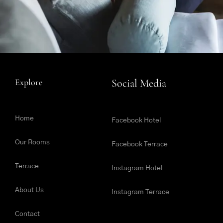
Explore
Social Media
Home
Facebook Hotel
Our Rooms
Facebook Terrace
Terrace
Instagram Hotel
About Us
Instagram Terrace
Contact