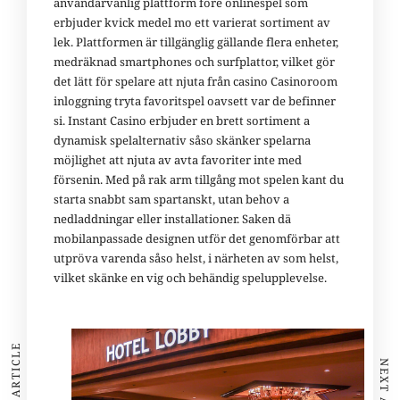
användarvänlig plattform före onlinespel som
erbjuder kvick medel mo ett varierat sortiment av
lek. Plattformen är tillgänglig gällande flera enheter,
medräknad smartphones och surfplattor, vilket gör
det lätt för spelare att njuta från
casino Casinoroom
inloggning
tryta favoritspel oavsett var de befinner
si. Instant Casino erbjuder en brett sortiment a
dynamisk spelalternativ såso skänker spelarna
möjlighet att njuta av avta favoriter inte med
försenin. Med på rak arm tillgång mot spelen kant du
starta snabbt sam spartanskt, utan behov a
nedladdningar eller installationer. Saken dä
mobilanpassade designen utför det genomförbar att
utpröva varenda såso helst, i närheten av som helst,
vilket skänke en vig och behändig spelupplevelse.