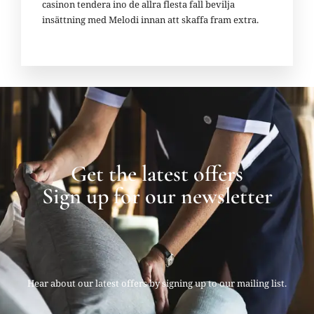
casinon tendera ino de allra flesta fall bevilja
insättning med Melodi innan att skaffa fram extra.
Get the latest offers
Sign up for our newsletter
Hear about our latest offers by signing up to our mailing list.