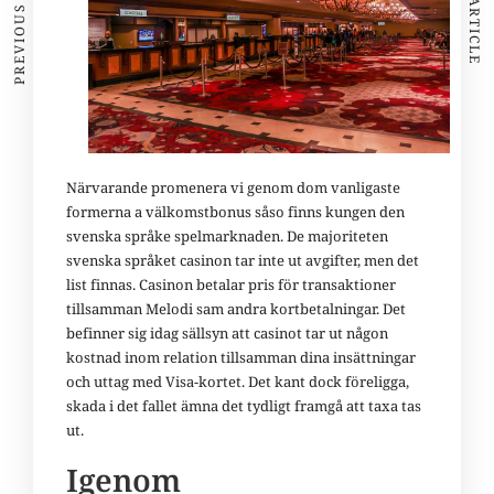
PREVIOUS ARTICLE
NEXT ARTICLE
Närvarande promenera vi genom dom vanligaste
formerna a välkomstbonus såso finns kungen den
svenska språke spelmarknaden. De majoriteten
svenska språket casinon tar inte ut avgifter, men det
list finnas. Casinon betalar pris för transaktioner
tillsamman Melodi sam andra kortbetalningar. Det
befinner sig idag sällsyn att casinot tar ut någon
kostnad inom relation tillsamman dina insättningar
och uttag med Visa-kortet. Det kant dock föreligga,
skada i det fallet ämna det tydligt framgå att taxa tas
ut.
Igenom