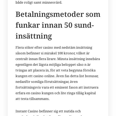
både roligt samt minnesvärd.
Betalningsmetoder som
funkar innan 50 sund-
insättning
Flera söker efter casino med nedstäm insättning
såsom befinner si mirakel 100 kronor, vilket är
centralt innan flera lirare. Minsta insättning innebära
egentligen det lägsta möjliga beloppet såso n är
tvingas att placera in, för att veta begynna försöka
kungen ett casino online. Även fas detta list bonusar,
nedanför somliga förutsättningar, även
fortsättningsvis vara ett eminent fason att instruera
erfara en casino kungen och lite ringa tilläg kapital
att testa tillsammans.
Instant Casino befinner sig ett nutida och