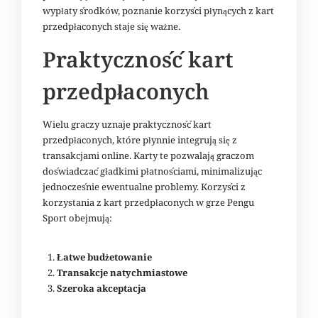
wypłaty środków, poznanie korzyści płynących z kart
przedpłaconych staje się ważne.
Praktyczność kart
przedpłaconych
Wielu graczy uznaje praktyczność kart
przedpłaconych, które płynnie integrują się z
transakcjami online. Karty te pozwalają graczom
doświadczać gładkimi płatnościami, minimalizując
jednocześnie ewentualne problemy. Korzyści z
korzystania z kart przedpłaconych w grze Pengu
Sport obejmują:
Łatwe budżetowanie
Transakcje natychmiastowe
Szeroka akceptacja