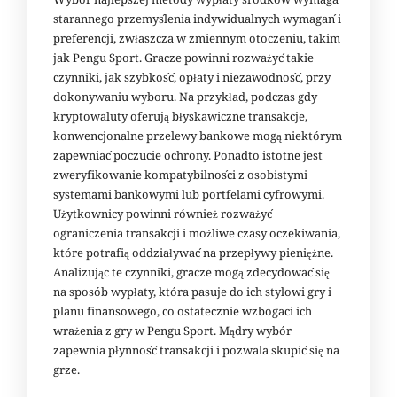
starannego przemyślenia indywidualnych wymagań i
preferencji, zwłaszcza w zmiennym otoczeniu, takim
jak Pengu Sport. Gracze powinni rozważyć takie
czynniki, jak szybkość, opłaty i niezawodność, przy
dokonywaniu wyboru. Na przykład, podczas gdy
kryptowaluty oferują błyskawiczne transakcje,
konwencjonalne przelewy bankowe mogą niektórym
zapewniać poczucie ochrony. Ponadto istotne jest
zweryfikowanie kompatybilności z osobistymi
systemami bankowymi lub portfelami cyfrowymi.
Użytkownicy powinni również rozważyć
ograniczenia transakcji i możliwe czasy oczekiwania,
które potrafią oddziaływać na przepływy pieniężne.
Analizując te czynniki, gracze mogą zdecydować się
na sposób wypłaty, która pasuje do ich stylowi gry i
planu finansowego, co ostatecznie wzbogaci ich
wrażenia z gry w Pengu Sport. Mądry wybór
zapewnia płynność transakcji i pozwala skupić się na
grze.