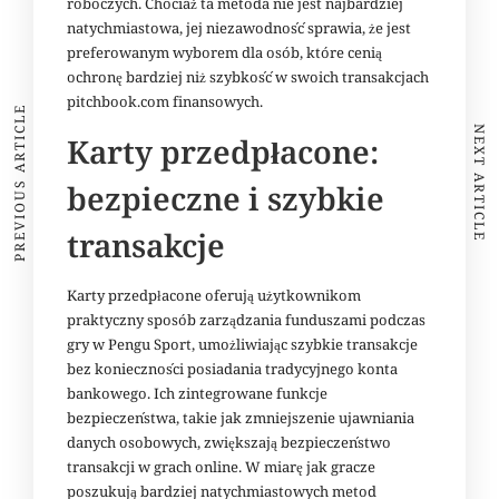
roboczych. Chociaż ta metoda nie jest najbardziej
natychmiastowa, jej niezawodność sprawia, że jest
preferowanym wyborem dla osób, które cenią
ochronę bardziej niż szybkość w swoich transakcjach
pitchbook.com
finansowych.
PREVIOUS ARTICLE
NEXT ARTICLE
Karty przedpłacone:
bezpieczne i szybkie
transakcje
Karty przedpłacone oferują użytkownikom
praktyczny sposób zarządzania funduszami podczas
gry w Pengu Sport, umożliwiając szybkie transakcje
bez konieczności posiadania tradycyjnego konta
bankowego. Ich zintegrowane funkcje
bezpieczeństwa, takie jak zmniejszenie ujawniania
danych osobowych, zwiększają bezpieczeństwo
transakcji w grach online. W miarę jak gracze
poszukują bardziej natychmiastowych metod