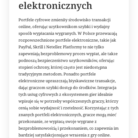
elektronicznych
Portfele cyfrowe zmieniły środowisko transakcji
online, oferując użytkownikom szybki i wydajny
sposób wypłacania wygranych. W Polsce przeważają
rozpowszechnione portfele elektroniczne, takie jak
PayPal, Skrill i Neteller. Platformy te nie tylko
zapewniają bezproblemowy proces wypłat, ale także
podnoszą bezpieczeństwo użytkowników, oferując
stopień ochrony, której często jest niedostępna
tradycyjnym metodom. Ponadto portfele
elektroniczne upraszczają błyskawiczne transakcje,
dając graczom szybki dostęp do środków. Integracja
tych usług cyfrowych z ekosystemem gier idealnie
wpisuje się w potrzeby współczesnych graczy, którzy
cenią sobie wydajność i rzetelność. Korzystając z tych
znanych portfeli elektronicznych, gracze mogą mieć
przekonanie, że wypłacą swoje wygrane z
bezproblemowością i przekonaniem, co zapewnia im
bardziej satysfakcjonujące wrażenia z gry online.