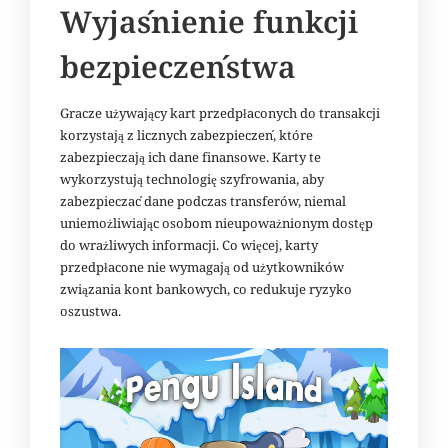
Wyjaśnienie funkcji
bezpieczeństwa
Gracze używający kart przedpłaconych do transakcji
korzystają z licznych zabezpieczeń, które
zabezpieczają ich dane finansowe. Karty te
wykorzystują technologię szyfrowania, aby
zabezpieczać dane podczas transferów, niemal
uniemożliwiając osobom nieupoważnionym dostęp
do wrażliwych informacji. Co więcej, karty
przedpłacone nie wymagają od użytkowników
związania kont bankowych, co redukuje ryzyko
oszustwa.