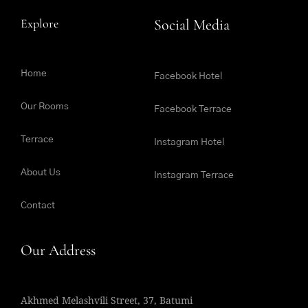
Explore
Social Media
Home
Facebook Hotel
Our Rooms
Facebook Terrace
Terrace
Instagram Hotel
About Us
Instagram Terrace
Contact
Our Address
Akhmed Melashvili Street, 37, Batumi