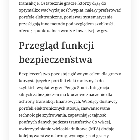
transakcje. Ostatecznie gracze, którzy dążą do
optymalizować wydajność wypłat, należy preferować
portfele elektroniczne, ponieważ systematycznie
prześcigają inne metody pod względem szybkości,
oferując punktualne zwroty z inwestycji w gry.
Przegląd funkcji
bezpieczeństwa
Bezpieczeństwo pozostaje głównym celem dla graczy
korzystających z portfeli elektronicznych do
szybkich wypłat w grze Pengu Sport. Integracja
silnych zabezpieczeń ma kluczowe znaczenie dla
ochrony transakcji finansowych. Wiodący dostawcy
portfeli elektronicznych stosują zaawansowane
technologie szyfrowania, zapewniając tajność
poufnych danych podczas transferów. Co więcej,
uwierzytelnianie wieloskładnikowe (MFA) dodaje
kolejną warstwę ochrony, wymagając od graczy