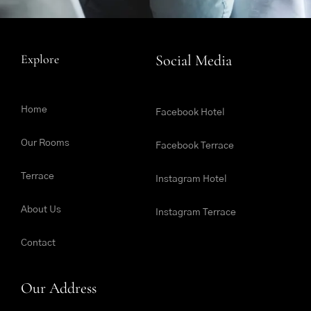
Explore
Social Media
Home
Facebook Hotel
Our Rooms
Facebook Terrace
Terrace
Instagram Hotel
About Us
Instagram Terrace
Contact
Our Address