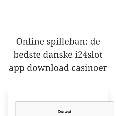
Online spilleban: de
bedste danske i24slot
app download casinoer
Content