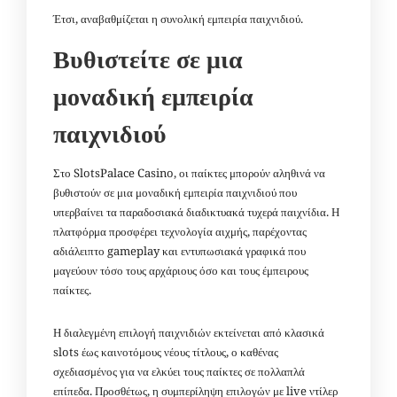
Έτσι, αναβαθμίζεται η συνολική εμπειρία παιχνιδιού.
Βυθιστείτε σε μια
μοναδική εμπειρία
παιχνιδιού
Στο SlotsPalace Casino, οι παίκτες μπορούν αληθινά να
βυθιστούν σε μια μοναδική εμπειρία παιχνιδιού που
υπερβαίνει τα παραδοσιακά διαδικτυακά τυχερά παιχνίδια. Η
πλατφόρμα προσφέρει τεχνολογία αιχμής, παρέχοντας
αδιάλειπτο gameplay και εντυπωσιακά γραφικά που
μαγεύουν τόσο τους αρχάριους όσο και τους έμπειρους
παίκτες.
Η διαλεγμένη επιλογή παιχνιδιών εκτείνεται από κλασικά
slots έως καινοτόμους νέους τίτλους, ο καθένας
σχεδιασμένος για να ελκύει τους παίκτες σε πολλαπλά
επίπεδα. Προσθέτως, η συμπερίληψη επιλογών με live ντίλερ