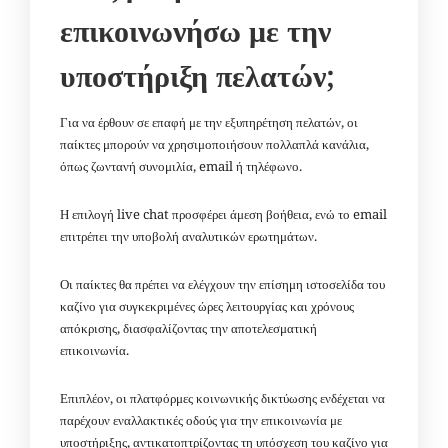
επικοινωνήσω με την
υποστήριξη πελατών;
Για να έρθουν σε επαφή με την εξυπηρέτηση πελατών, οι
παίκτες μπορούν να χρησιμοποιήσουν πολλαπλά κανάλια,
όπως ζωντανή συνομιλία, email ή τηλέφωνο.
Η επιλογή live chat προσφέρει άμεση βοήθεια, ενώ το email
επιτρέπει την υποβολή αναλυτικών ερωτημάτων.
Οι παίκτες θα πρέπει να ελέγχουν την επίσημη ιστοσελίδα του
καζίνο για συγκεκριμένες ώρες λειτουργίας και χρόνους
απόκρισης, διασφαλίζοντας την αποτελεσματική
επικοινωνία.
Επιπλέον, οι πλατφόρμες κοινωνικής δικτύωσης ενδέχεται να
παρέχουν εναλλακτικές οδούς για την επικοινωνία με
υποστήριξης, αντικατοπτρίζοντας τη υπόσχεση του καζίνο για