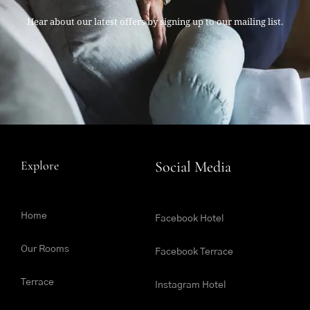
Hear about our latest offers by signing up to our mailing list.
Explore
Social Media
Home
Facebook Hotel
Our Rooms
Facebook Terrace
Terrace
Instagram Hotel