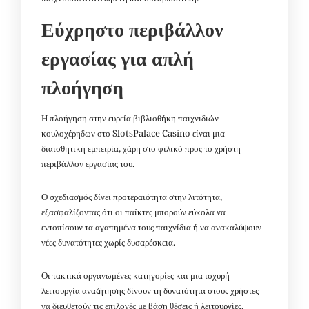
Εύχρηστο περιβάλλον
εργασίας για απλή
πλοήγηση
Η πλοήγηση στην ευρεία βιβλιοθήκη παιχνιδιών
κουλοχέρηδων στο SlotsPalace Casino είναι μια
διαισθητική εμπειρία, χάρη στο φιλικό προς το χρήστη
περιβάλλον εργασίας του.
Ο σχεδιασμός δίνει προτεραιότητα στην λιτότητα,
εξασφαλίζοντας ότι οι παίκτες μπορούν εύκολα να
εντοπίσουν τα αγαπημένα τους παιχνίδια ή να ανακαλύψουν
νέες δυνατότητες χωρίς δυσαρέσκεια.
Οι τακτικά οργανωμένες κατηγορίες και μια ισχυρή
λειτουργία αναζήτησης δίνουν τη δυνατότητα στους χρήστες
να διευθετούν τις επιλογές με βάση θέσεις ή λειτουργίες,