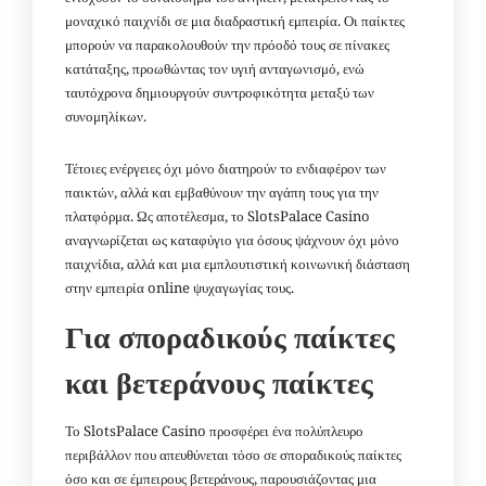
μοναχικό παιχνίδι σε μια διαδραστική εμπειρία. Οι παίκτες
μπορούν να παρακολουθούν την πρόοδό τους σε πίνακες
κατάταξης, προωθώντας τον υγιή ανταγωνισμό, ενώ
ταυτόχρονα δημιουργούν συντροφικότητα μεταξύ των
συνομηλίκων.
Τέτοιες ενέργειες όχι μόνο διατηρούν το ενδιαφέρον των
παικτών, αλλά και εμβαθύνουν την αγάπη τους για την
πλατφόρμα. Ως αποτέλεσμα, το SlotsPalace Casino
αναγνωρίζεται ως καταφύγιο για όσους ψάχνουν όχι μόνο
παιχνίδια, αλλά και μια εμπλουτιστική κοινωνική διάσταση
στην εμπειρία online ψυχαγωγίας τους.
Για σποραδικούς παίκτες
και βετεράνους παίκτες
Το SlotsPalace Casino προσφέρει ένα πολύπλευρο
περιβάλλον που απευθύνεται τόσο σε σποραδικούς παίκτες
όσο και σε έμπειρους βετεράνους, παρουσιάζοντας μια