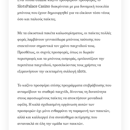
SlotsPalace Casino διακρίνεται με μια δυναμική ποικιλία
μπόνους που έχουν δημιουργηθεί για να ελκύουν τόσο νέους
όσο και παλιούς παίκτες.
Με τα ελκυστικά πακέτα καλωσορίσματος, οι παίκτες πολλές
φορές λαμβάνουν γενναιόδωρα μπόνους ταύτισης που
επεκτείνουν σημαντικά τον χρόνο παιχνιδιού τους.
Προσθέτως, οι συχνές προσφορές, όπως οι δωρεάν
περιστροφές και τα μπόνους εισφοράς, εμπλουτίζουν την
περιπέτεια παιχνιδιού, προσελκύοντας τους χρήστες να
εξερευνήσουν την εκτεταμένη συλλογή slots.
Το καζίνο προσφέρει επίσης προγράμματα επιβράβευσης που
ανταμείβουν το σταθερό παιχνίδι, δίνοντας τη δυνατότητα
στους αφοσιωμένους παίκτες να αποκτήσουν μοναδικά
οφέλη. Η καλά σχεδιασμένη οργάνωση αυτών των
προσφορών όχι μόνο ενθαρρύνει τη παραμονή των παικτών,
αλλά και καλλιεργεί ένα συναίσθημα εκτίμησης που
αντανακλά σε όλη την ομάδα των παικτών.