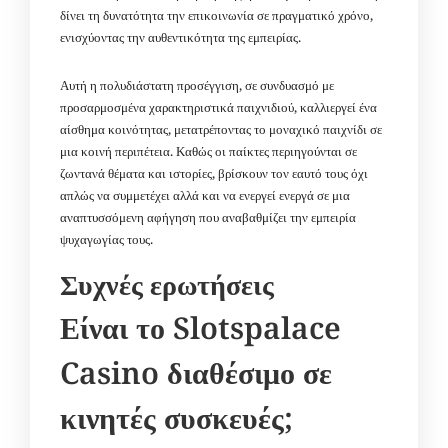
δίνει τη δυνατότητα την επικοινωνία σε πραγματικό χρόνο,
ενισχύοντας την αυθεντικότητα της εμπειρίας.
Αυτή η πολυδιάστατη προσέγγιση, σε συνδυασμό με
προσαρμοσμένα χαρακτηριστικά παιχνιδιού, καλλιεργεί ένα
αίσθημα κοινότητας, μετατρέποντας το μοναχικό παιχνίδι σε
μια κοινή περιπέτεια. Καθώς οι παίκτες περιηγούνται σε
ζωντανά θέματα και ιστορίες, βρίσκουν τον εαυτό τους όχι
απλώς να συμμετέχει αλλά και να ενεργεί ενεργά σε μια
αναπτυσσόμενη αφήγηση που αναβαθμίζει την εμπειρία
ψυχαγωγίας τους.
Συχνές ερωτήσεις
Είναι το Slotspalace
Casino διαθέσιμο σε
κινητές συσκευές;