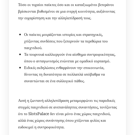
Τόσο οι τυχαίοι παίκτες όσο και οι καταξιωμένοι βετεράνοι
βρίσκονται βυθισμένοι σε μια ενεργή κοινότητα, αυξάνοντας
την ευχαρίστηση και την αλληλεπίδρασή τους.
Οι παίκτες μοιράζονται ιστορίες και στρατηγικές,
χτίζοντας συνδέσεις που ξεπερνούν τα περιθώρια του
παιχνιδιού.
Τα τουρνουά καλλιεργούν ένα αίσθημα συντροφικότητας,
όπου ο ανταγωνισμός ενώνεται με ομαδικό εορτασμό.
Ειδικές εκδηλώσεις ενθαρρύνουν την επικοινωνία,
δίνοντας τη δυνατότητα σε πολλαπλά υπόβαθρα να
συναντώνται σε ένα συλλογικό πάθος.
Αυτή η ζωντανή αλληλεπίδραση μεταμορφώνει τις παροδικές
στιγμές παιχνιδιού σε ανεπανάληπτες συναντήσεις, τονίζοντας
ότι το SlotsPalace δεν είναι μόνο ένας χώρος παιχνιδιού,
αλλά ένας χώρος συνάντησης όπου χτίζονται φιλίες και
ευδοκιμεί η συντροφικότητα.