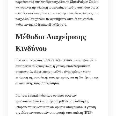
παραδοσιακά επιτραπέζια παιχνίδια, το SlotsPalace Casino
καταφέρνει την ιδανική ισορροπία, επιτρέποντας τόσο στους
απλούς επισκέπτες όσο και στους αφοσιωμένους λάτρεις του
παιχνιδιού να χαρούν τις αγαπημένες στιγμές παιχνιδιού,
καθιστώντας κάθε παιχνίδι αξέχαστο.
Μέθοδοι Διαχείρισης
Κινδύνου
Ενώ οι παίκτες στο SlotsPalace Casino απολαμβάνουν τα
αγαπημένα τους παιχνίδια, η γνώση αποτελεσματικών
στρατηγικών διαχείρισης κινδύνου είναι κρίσιμη για τη
ενίσχυση της συνολικής τους εμπειρίας και τη διατήρηση της
οικονομικής τους σταθερότητας.
Για τους casual παίκτες, ο ορισμός σφιχτών
προϋπολογισμών και η τήρηση μεθόδων οριοθέτησης
μπορούν να μειώσουν τα αυθόρμητα στοιχήματα. Η γνώση
της ιδέας των ποσοστών επιστροφής στον παίκτη (RTP)