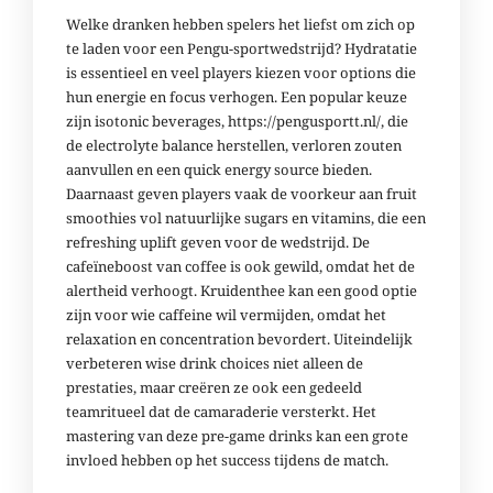
Welke dranken hebben spelers het liefst om zich op
te laden voor een Pengu-sportwedstrijd? Hydratatie
is essentieel en veel players kiezen voor options die
hun energie en focus verhogen. Een popular keuze
zijn isotonic beverages,
https://pengusportt.nl/
, die
de electrolyte balance herstellen, verloren zouten
aanvullen en een quick energy source bieden.
Daarnaast geven players vaak de voorkeur aan fruit
smoothies vol natuurlijke sugars en vitamins, die een
refreshing uplift geven voor de wedstrijd. De
cafeïneboost van coffee is ook gewild, omdat het de
alertheid verhoogt. Kruidenthee kan een good optie
zijn voor wie caffeine wil vermijden, omdat het
relaxation en concentration bevordert. Uiteindelijk
verbeteren wise drink choices niet alleen de
prestaties, maar creëren ze ook een gedeeld
teamritueel dat de camaraderie versterkt. Het
mastering van deze pre-game drinks kan een grote
invloed hebben op het success tijdens de match.