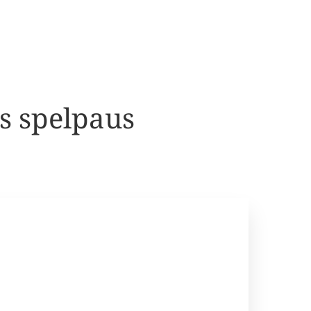
ts spelpaus