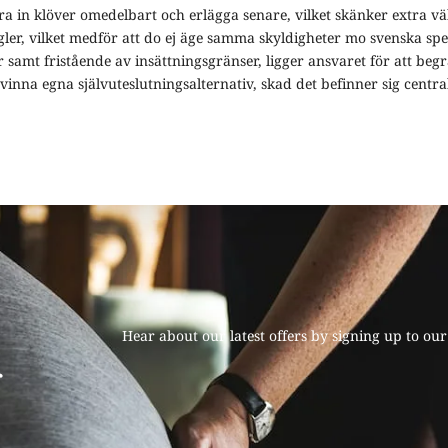
ra in klöver omedelbart och erlägga senare, vilket skänker extra v
egler, vilket medför att do ej äge samma skyldigheter mo svenska sp
 samt fristående av insättningsgränser, ligger ansvaret för att begr
inna egna självuteslutningsalternativ, skad det befinner sig centra
Hear about our latest offers by signing up to our 
r