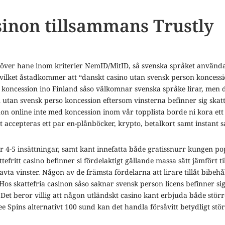
inon tillsammans Trustly
höver hane inom kriterier NemID/MitID, så svenska språket använda
ilket åstadkommer att “danskt casino utan svensk person koncession
d koncession ino Finland såso välkomnar svenska språke lirar, men do 
 utan svensk perso koncession eftersom vinsterna befinner sig skatte
on online inte med koncession inom vår topplista borde ni kora ett
 accepteras ett par en-plånböcker, krypto, betalkort samt instant 
er 4-5 insättningar, samt kant innefatta både gratissnurr kungen p
tefritt casino befinner si fördelaktigt gällande massa sätt jämfört 
ta vinster. Någon av de främsta fördelarna att lirare tillåt bibeh
Hos skattefria casinon såso saknar svensk person licens befinner si
Det beror villig att någon utländskt casino kant erbjuda både större
Free Spins alternativt 100 sund kan det handla försåvitt betydligt st