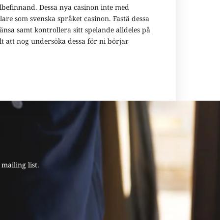
älbefinnand. Dessa nya casinon inte med
elare som svenska språket casinon. Fastä dessa
änsa samt kontrollera sitt spelande alldeles på
lt att nog undersöka dessa för ni börjar
mailing list.