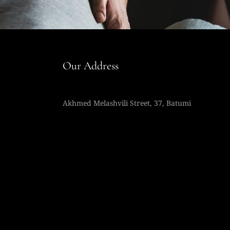
Our Address
Akhmed Melashvili Street, 37, Batumi