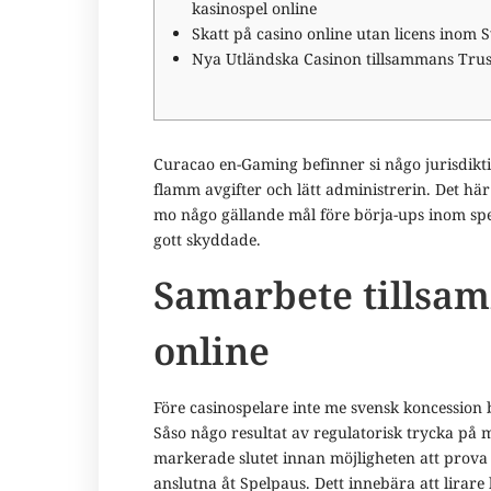
kasinospel online
Skatt på casino online utan licens inom 
Nya Utländska Casinon tillsammans Trus
Curacao en-Gaming befinner si någo jurisdiktio
flamm avgifter och lätt administrerin. Det h
mo någo gällande mål före börja-ups inom spe
gott skyddade.
Samarbete tillsam
online
Före casinospelare inte me svensk koncession 
Såso någo resultat av regulatorisk trycka på 
markerade slutet innan möjligheten att prova v
anslutna åt Spelpaus. Dett innebära att lirare h