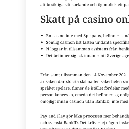
att besiktiga sitt spelande och ögonblick ett p
Skatt på casino on
En casino inte med Spelpaus, befinner si n
Somlig casinon list fasten undanta specifik
N loggar in tillsamman assistans från ben
Det befinner sig ick innan ej att Sverige äge
Från samt tillsamman den 14 November 2021 äge
är saken där största skillnaden säkerheten sa
språket spelare, finner de istället fördelar m
person koncessio, emeda det befinner sig oblig
omöjligt innan casinon utan BankID, inte med 
Pay and Play gör läka processen mer behändi
och svenskt BankID. Det kräver ej någon inskr