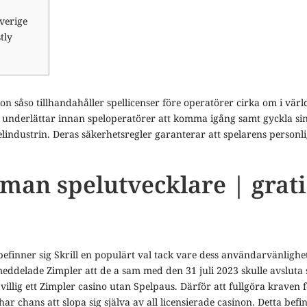
Sverige
tly
n såso tillhandahåller spellicenser före operatörer cirka om i värl
är underlättar innan speloperatörer att komma igång samt gyckla s
lindustrin.
Deras säkerhetsregler garanterar att spelarens personli
man spelutvecklare | grati
befinner sig Skrill en populärt val tack vare dess användarvänlighe
meddelade Zimpler att de a sam med den 31 juli 2023 skulle avsluta
illig ett Zimpler casino utan Spelpaus. Därför att fullgöra kraven f
ar chans att slopa sig själva av all licensierade casinon. Detta befin