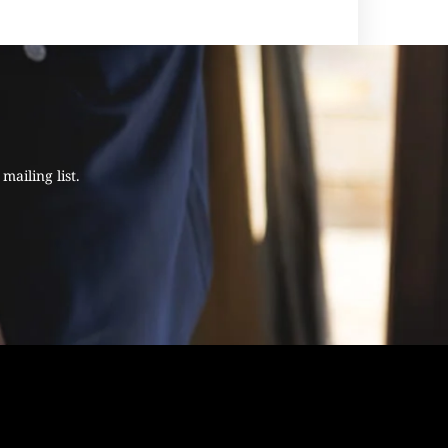
mailing list.