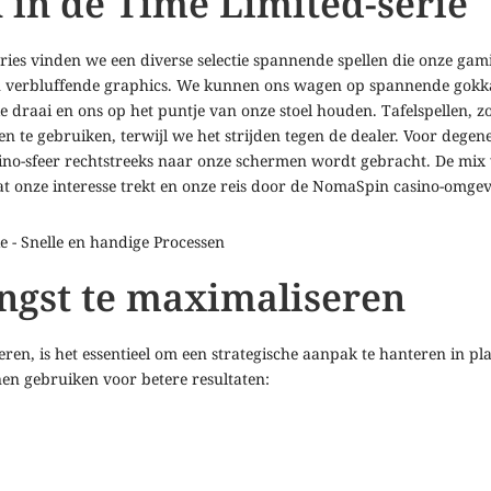
n in de Time Limited-serie
ies vinden we een diverse selectie spannende spellen die onze gami
en verbluffende graphics. We kunnen ons wagen op spannende gokka
 draai en ons op het puntje van onze stoel houden. Tafelspellen, zo
 te gebruiken, terwijl we het strijden tegen de dealer. Voor degenen
asino-sfeer rechtstreeks naar onze schermen wordt gebracht. De mix 
dat onze interesse trekt en onze reis door de NomaSpin casino-omgev
ngst te maximaliseren
en, is het essentieel om een strategische aanpak te hanteren in pla
nen gebruiken voor betere resultaten: