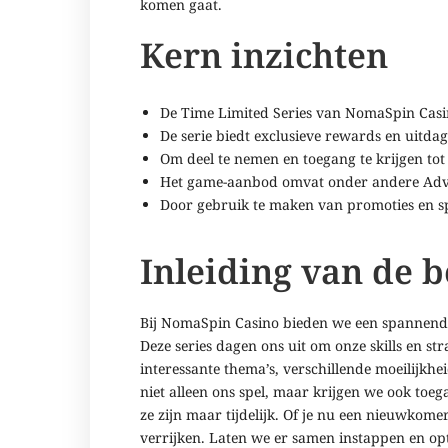
komen gaat.
Kern inzichten
De Time Limited Series van NomaSpin Casin
De serie biedt exclusieve rewards en uitdag
Om deel te nemen en toegang te krijgen tot
Het game-aanbod omvat onder andere Advent
Door gebruik te maken van promoties en spe
Inleiding van de 
Bij NomaSpin Casino bieden we een spannende 
Deze series dagen ons uit om onze skills en st
interessante thema’s, verschillende moeilijkh
niet alleen ons spel, maar krijgen we ook toe
ze zijn maar tijdelijk. Of je nu een nieuwkom
verrijken. Laten we er samen instappen en o