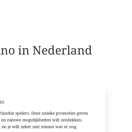
ino in Nederland
rlandse spelers. Deze unieke promoties geven
n en nieuwe mogelijkheden wilt ontdekken,
 en je wilt zeker niet missen wat er nog