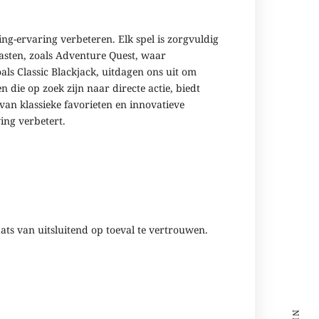
ng-ervaring verbeteren. Elk spel is zorgvuldig
sten, zoals Adventure Quest, waar
als Classic Blackjack, uitdagen ons uit om
 die op zoek zijn naar directe actie, biedt
van klassieke favorieten en innovatieve
ing verbetert.
ats van uitsluitend op toeval te vertrouwen.