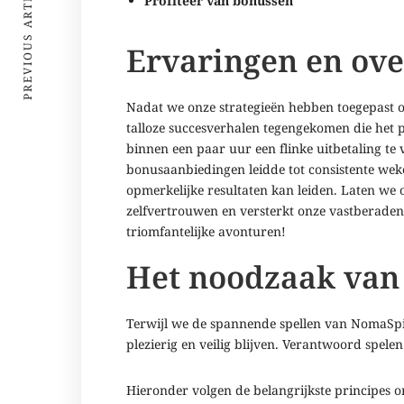
PREVIOUS ARTICLE
Profiteer van bonussen
Ervaringen en ove
Nadat we onze strategieën hebben toegepast o
talloze succesverhalen tegengekomen die het 
binnen een paar uur een flinke uitbetaling te 
bonusaanbiedingen leidde tot consistente weke
opmerkelijke resultaten kan leiden. Laten we 
zelfvertrouwen en versterkt onze vastberaden
triomfantelijke avonturen!
Het noodzaak van
Terwijl we de spannende spellen van NomaSpi
plezierig en veilig blijven. Verantwoord spel
Hieronder volgen de belangrijkste principes 