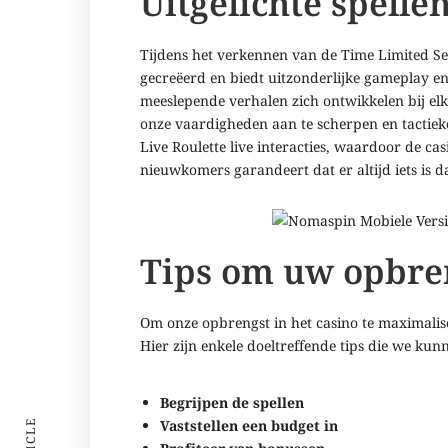
Uitgelichte spelle
Tijdens het verkennen van de Time Limited Ser
gecreëerd en biedt uitzonderlijke gameplay 
meeslepende verhalen zich ontwikkelen bij elke
onze vaardigheden aan te scherpen en tactieken
Live Roulette live interacties, waardoor de c
nieuwkomers garandeert dat er altijd iets is 
Tips om uw opbre
Om onze opbrengst in het casino te maximaliser
Hier zijn enkele doeltreffende tips die we kun
Begrijpen de spellen
Vaststellen een budget in