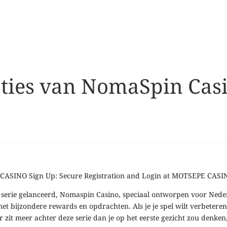
oties van NomaSpin Cas
serie gelanceerd,
Nomaspin Casino
, speciaal ontworpen voor Nede
et bijzondere rewards en opdrachten. Als je je spel wilt verbetere
r zit meer achter deze serie dan je op het eerste gezicht zou denken,