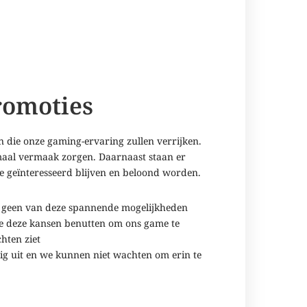
romoties
ie onze gaming-ervaring zullen verrijken.
ximaal vermaak zorgen. Daarnaast staan er
we geïnteresseerd blijven en beloond worden.
e geen van deze spannende mogelijkheden
 we deze kansen benutten om ons game te
hten ziet
ig uit en we kunnen niet wachten om erin te