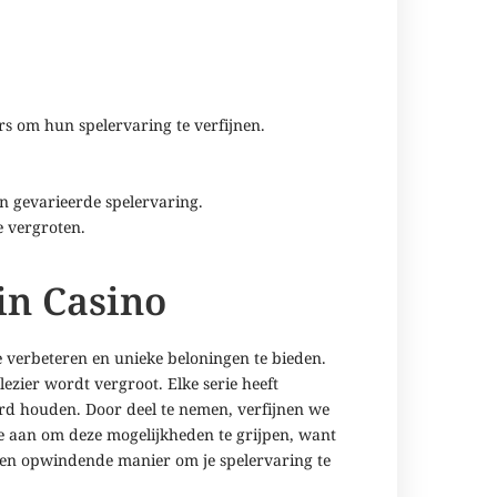
s om hun spelervaring te verfijnen.
n gevarieerde spelervaring.
e vergroten.
in Casino
 verbeteren en unieke beloningen te bieden.
ezier wordt vergroot. Elke serie heeft
erd houden. Door deel te nemen, verfijnen we
je aan om deze mogelijkheden te grijpen, want
n een opwindende manier om je spelervaring te