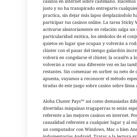
casinos en internet sobre castellano. Hacemos
justo y no ha transpirado entregarte cualquie
practica, sin dejar más lapso desplazándolo h
participar tus casinos online. La tarea Sticky 
activarse aleatoriamente en relación salga un 
particularidad exótica, los símbolos de el con
quietos en lugar que ocupan y volverán a roda
clúster con el pasar del tiempo galardón inc
volverá en congelarse el clúster, la ocasií³n 
volverán a rotar una diferente vez en las ta
restantes. Sin comenzar en sorber su neto de
apuesta, vayamos a reconocer el método espec
tiradas de este juego sobre casino sobre línea
Aloha Cluster Pays™ así­ como demasiadas dif
divertidas máquinas tragaperras te están espe
referente a las mejores casinos en internet. P
casualidad referente a cualquier lugar y al m
un computador con Windows, Mac o bien Andro
indumentarias Android. Tratar a la lectura gr