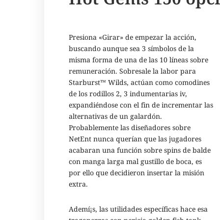
Presiona «Girar» de empezar la acción,
buscando aunque sea 3 símbolos de la
misma forma de una de las 10 líneas sobre
remuneración. Sobresale la labor para
Starburst™ Wilds, actúan como comodines
de los rodillos 2, 3 indumentarias iv,
expandiéndose con el fin de incrementar las
alternativas de un galardón.
Probablemente las diseñadores sobre
NetEnt nunca querían que las jugadores
acabaran una función sobre spins de balde
con manga larga mal gustillo de boca, es
por ello que decidieron insertar la misión
extra.
Ademí¡s, las utilidades específicas hace esa