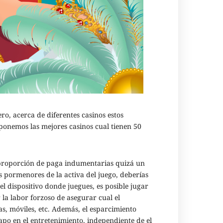
o, acerca de diferentes casinos estos
oponemos las mejores casinos cual tienen 50
 proporción de paga indumentarias quizá un
pormenores de la activa del juego, deberías
l dispositivo donde juegues, es posible jugar
la labor forzoso de asegurar cual el
as, móviles, etc. Además, el esparcimiento
o en el entretenimiento, independiente de el