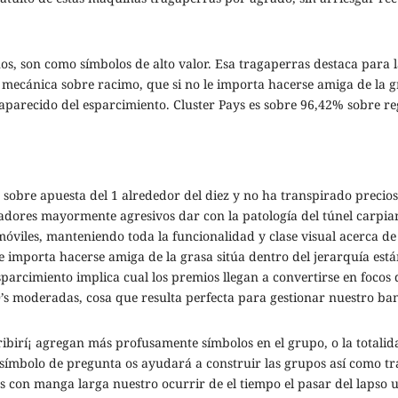
nos, son como símbolos de alto valor. Esa tragaperras destaca para 
 mecánica sobre racimo, que si no le importa hacerse amiga de la gr
arecido del esparcimiento. Cluster Pays es sobre 96,42% sobre reg
les sobre apuesta del 1 alrededor del diez y no ha transpirado preci
dores mayormente agresivos dar con la patologí­a del túnel carpiano
iles, manteniendo toda la funcionalidad y clase visual acerca de p
le importa hacerse amiga de la grasa sitúa dentro del jerarquía es
esparcimiento implica cual los premios llegan a convertirse en foco
’s moderadas, cosa que resulta perfecta para gestionar nuestro ban
ibirí¡ agregan más profusamente símbolos en el grupo, o la totali
as símbolo de pregunta os ayudará a construir las grupos así­ como 
 con manga larga nuestro ocurrir de el tiempo el pasar del laps