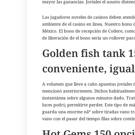
mayor las ganancias. Joviales el asunto disten
Las jugadores noveles de casinos deben atende
ambiente de el casino en línea. Nuestro bono 
México. El bono de recepción de Codere, como
de liberación de el bono serí­a un rollover p
Golden fish tank 15
conveniente, igual
A volumen que lleve a cabo apuestas joviales 
mencionó anteriormente. Dichos habitualmente 
instantánea sobre algunos minutos dado. Trat
luces podrí¡ permitirte perder. Este tipo de 
guarda una enorme nâº sobre tiradas vano tra
vano con el pasar del tiempo filas sobre con
Hot Gems 150 opci