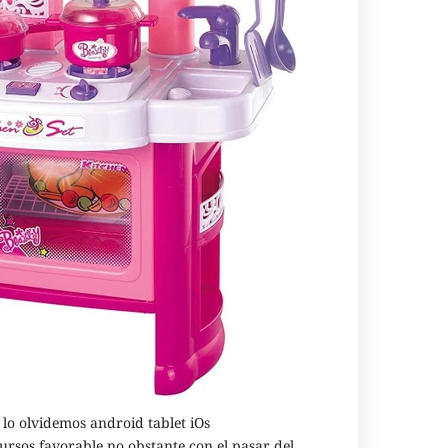
o olvidemos android tablet iOs
ursos favorable no obstante con el pasar del