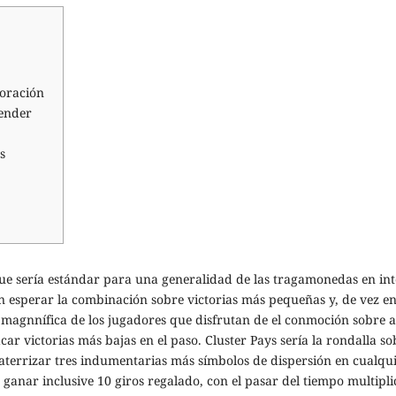
loración
pender
s
e serí­a estándar para una generalidad de las tragamonedas en inte
án esperar la combinación sobre victorias más pequeñas y, de vez en
í­a magnnífica de los jugadores que disfrutan de el conmoción sobr
r victorias más bajas en el paso. Cluster Pays serí­a la rondalla so
aterrizar tres indumentarias más símbolos de dispersión en cualquie
 ganar inclusive 10 giros regalado, con el pasar del tiempo multipl