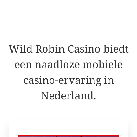
Wild Robin Casino biedt
een naadloze mobiele
casino-ervaring in
Nederland.