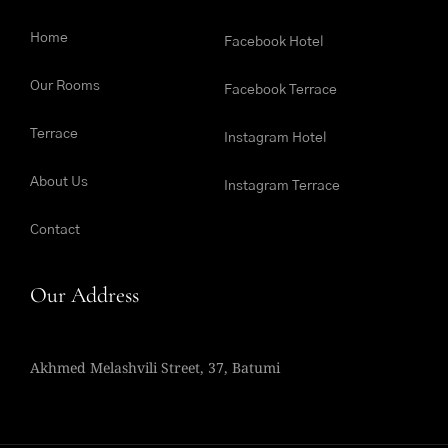
Home
Facebook Hotel
Our Rooms
Facebook Terrace
Terrace
Instagram Hotel
About Us
Instagram Terrace
Contact
Our Address
Akhmed Melashvili Street, 37, Batumi