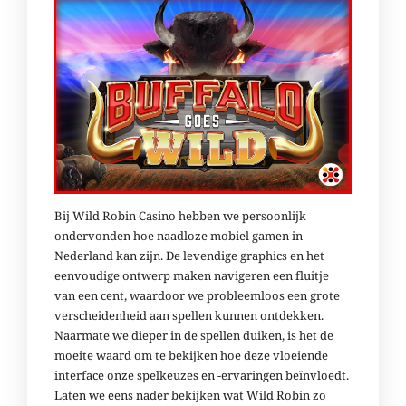
Bij Wild Robin Casino hebben we persoonlijk
ondervonden hoe naadloze mobiel gamen in
Nederland kan zijn. De levendige graphics en het
eenvoudige ontwerp maken navigeren een fluitje
van een cent, waardoor we probleemloos een grote
verscheidenheid aan spellen kunnen ontdekken.
Naarmate we dieper in de spellen duiken, is het de
moeite waard om te bekijken hoe deze vloeiende
interface onze spelkeuzes en -ervaringen beïnvloedt.
Laten we eens nader bekijken wat Wild Robin zo