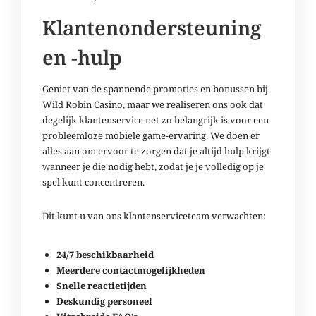
Klantenondersteuning
en -hulp
Geniet van de spannende promoties en bonussen bij
Wild Robin Casino, maar we realiseren ons ook dat
degelijk klantenservice net zo belangrijk is voor een
probleemloze mobiele game-ervaring. We doen er
alles aan om ervoor te zorgen dat je altijd hulp krijgt
wanneer je die nodig hebt, zodat je je volledig op je
spel kunt concentreren.
Dit kunt u van ons klantenserviceteam verwachten:
24/7 beschikbaarheid
Meerdere contactmogelijkheden
Snelle reactietijden
Deskundig personeel