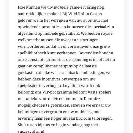
Hoe kunnen we uw mobiele game-ervaring nog
aantrekkelijker maken? Bij Wild Robin Casino
geloven we in het verrijken van uw avontuur met
opwindende promoties en bonussen die speciaal zijn
afgestemd op mobiele gebruikers. We bieden royale
welkomstbonussen die uw eerste stortingen
vermeerderen, zodat u vol vertrouwen onze grote
spelbibliotheek kunt verkennen. Bovendien houden
onze constante promoties de spanning erin; of het nu
gaat om complimentaire spins op de laatste
gokkasten of elke week cashback-aanbiedingen, we
hebben deze incentives ontworpen om uw
spelplezier te verhogen. Loyaliteit wordt ook
beloond; ons VIP-programma beloont vaste spelers
met unieke voordelen en bonussen. Door deze
mogelijkheden te gebruiken, streven we ernaar uw
beloningen te vergroten en uw mobiele game-
ervaring naar een hoger niveau
bbc.com
te brengen.
Sluit u aan bij ons en begin vandaag nog met
succesvol zijn!