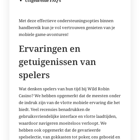
Uitgebreide FAQ’s
Met deze effectieve ondersteuningsopties binnen
handbereik kun je vol vertrouwen genieten van je
mobiele game-avonturen!
Ervaringen en
getuigenissen van
spelers
Wat denken spelers van hun tijd bij Wild Robin
Casino? We hebben opgemerkt dat de meesten onder
de indruk zijn van de vlotte mobiele ervaring die het
biedt. Veel recensies benadrukken de
gebruiksvriendelijke interface en vlotte laadtijden,
waardoor navigeren moeiteloos verloopt. We
hebben ook opgemerkt dat de gevarieerde
spelselectie, van gokkasten tot poker, ons geboeid en