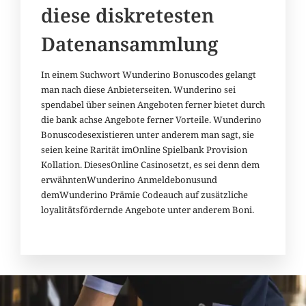
diese diskretesten
Datenansammlung
In einem Suchwort Wunderino Bonuscodes gelangt
man nach diese Anbieterseiten. Wunderino sei
spendabel über seinen Angeboten ferner bietet durch
die bank achse Angebote ferner Vorteile. Wunderino
Bonuscodesexistieren unter anderem man sagt, sie
seien keine Rarität imOnline Spielbank Provision
Kollation. DiesesOnline Casinosetzt, es sei denn dem
erwähntenWunderino Anmeldebonusund
demWunderino Prämie Codeauch auf zusätzliche
loyalitätsfördernde Angebote unter anderem Boni.