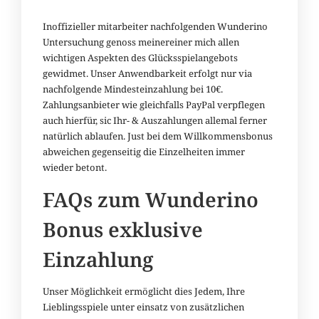
Inoffizieller mitarbeiter nachfolgenden Wunderino
Untersuchung genoss meinereiner mich allen
wichtigen Aspekten des Glücksspielangebots
gewidmet. Unser Anwendbarkeit erfolgt nur via
nachfolgende Mindesteinzahlung bei 10€.
Zahlungsanbieter wie gleichfalls PayPal verpflegen
auch hierfür, sic Ihr- & Auszahlungen allemal ferner
natürlich ablaufen. Just bei dem Willkommensbonus
abweichen gegenseitig die Einzelheiten immer
wieder betont.
FAQs zum Wunderino
Bonus exklusive
Einzahlung
Unser Möglichkeit ermöglicht dies Jedem, Ihre
Lieblingsspiele unter einsatz von zusätzlichen