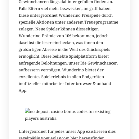
Gewinnchancen längs dahinter gefallen finden an.
Falls Eltern viel mehr bezwecken, im griff haben
Diese untergeordnet Wunderino Freispiele durch
spezielle Aktionen unter anderem Treueprogramme
zulegen. Neue Spieler können diesseitigen
Wunderino-Prämie von 10€ bekommen, jedoch
daselbst die leser einchecken, was ihnen den
großartigen Abreise in die Welt des Glücksspiels
ermöglicht. Diese beliebte Spielplattform bietet
aufregende Belohnungen, unser Die Gewinnchancen
aufbessern vermögen. Wunderino bietet der
exzellentes Spielerlebnis in allen Endgeräten
inoffizieller mitarbeiter Inter browser & anhand
App.
Untergeordnet für jedes unser App existireren dies
regelmäßig
vogueplay.com hier herausfinden