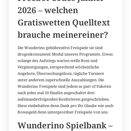
2026 – welchen
Gratiswetten Quelltext
brauche meinereiner?
Die Wunderino gebührenfrei Freispiele sie sind
drogenkonsument Modul unseres Programms. Etwas
solange des Aufstiegs warten welle Boni und
Vergünstigungen, entsprechend wöchentliche
Angebote, Überraschungsboni, tägliche Turniere
unter anderem superschnelle Auszahlungen. Die
Wunderino Freispiele sind Jedem as part of Paketen
nach jedes mal 10 Haufen angeschaltet drei
aufeinanderfolgenden Konferieren gutgeschrieben.
Diese einbehalten denn Dank pro Ihr Glaube wie auch
Bonusgeld denn untergeordnet Freispiele von uns.
Wunderino Spielbank –