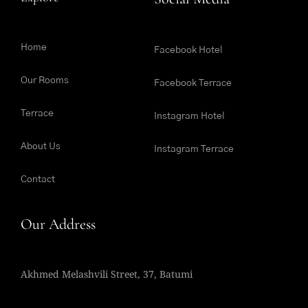
Home
Facebook Hotel
Our Rooms
Facebook Terrace
Terrace
Instagram Hotel
About Us
Instagram Terrace
Contact
Our Address
Akhmed Melashvili Street, 37, Batumi