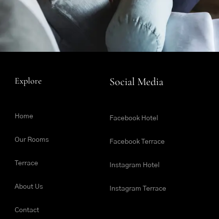
Explore
Social Media
Home
Facebook Hotel
Our Rooms
Facebook Terrace
Terrace
Instagram Hotel
About Us
Instagram Terrace
Contact