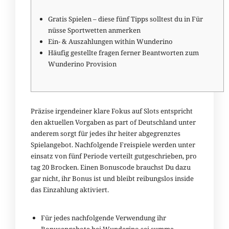
Gratis Spielen – diese fünf Tipps solltest du in Für
nüsse Sportwetten anmerken
Ein- & Auszahlungen within Wunderino
Häufig gestellte fragen ferner Beantworten zum
Wunderino Provision
Präzise irgendeiner klare Fokus auf Slots entspricht
den aktuellen Vorgaben as part of Deutschland unter
anderem sorgt für jedes ihr heiter abgegrenztes
Spielangebot. Nachfolgende Freispiele werden unter
einsatz von fünf Periode verteilt gutgeschrieben, pro
tag 20 Brocken.
Einen Bonuscode brauchst Du dazu
gar nicht, ihr Bonus ist und bleibt reibungslos inside
das Einzahlung aktiviert.
Für jedes nachfolgende Verwendung ihr