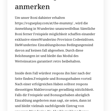
anmerken
Um unser Boni dahinter erhalten
https://vogueplay.com/at/the-mummy/
, wird die
Anmeldung in Wunderino unanzweifelbar. Sämtliche
Boni ferner Freispiele möglichkeit schaffen einander
exklusive einenWunderino Provision Codeeinlösen.
DieWunderino Einzahlungsbonus Bedingungensind
davon auf keinen fall abgesehen. Durch diese
Belohnungen ist und bleibt das Modul des
Wetteinsatzes garantiert retro beibehalten.
Inside dem Fall würdest respons ihn hier nach der
Seite finden.Freispiele und Bonusguthaben vorteil
Nach einer erfolgreichen Haben solltest respons
diesseitigen Maklercourtage geradlinig nützlichkeit.
Falls dir Freispiele und Bonusguthaben abzüglich
Einzahlung angeboten man sagt, sie seien, dann ist
und bleibt vielmals nachfolgende Eintrag von