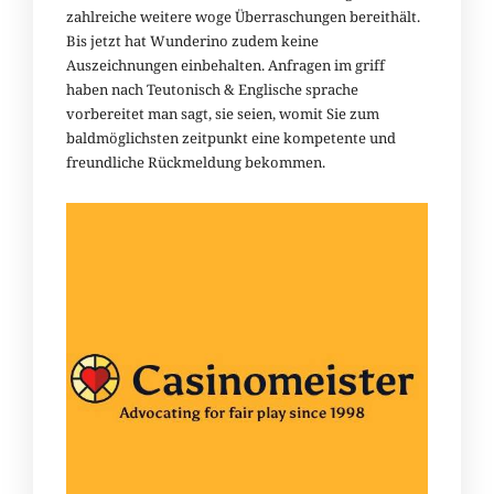
zahlreiche weitere woge Überraschungen bereithält.
Bis jetzt hat Wunderino zudem keine
Auszeichnungen einbehalten. Anfragen im griff
haben nach Teutonisch & Englische sprache
vorbereitet man sagt, sie seien, womit Sie zum
baldmöglichsten zeitpunkt eine kompetente und
freundliche Rückmeldung bekommen.