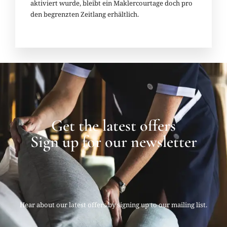
aktiviert wurde, bleibt ein Maklercourtage doch pro
den begrenzten Zeitlang erhältlich.
Get the latest offers
Sign up for our newsletter
Hear about our latest offers by signing up to our mailing list.