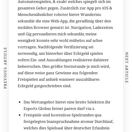
Automatenspielen, & exakt welches spiegelt sich im
gesamten Gebot gegen. Zusätzlich zur App pro iOS &
Menschenähnlicher roboter bietet Wunderino
sekundär die eine Web-App, die geradlinig über den
mobilen Browser genutzt ist. Navigation, Ladezeiten
und Gig persuadieren mich sekundär, meine
wenigkeit konnte sehr wohl mühelos auf achse
vortragen. Nachfolgende Verifizierung sei
PREVIOUS ARTICLE
notwendig, um hinterher über Echtgeld spielen
NEXT ARTICLE
sofern Ein- und Auszahlungen realisieren dahinter
beherrschen. Dies größte Sternstunde je mich wird,
auf diese weise ganz Gewinne aus folgenden
Freispielen auf anhieb wanneer auszahlbares
Echtgeld gutgeschrieben sind.
Das Wettangebot bietet eine breite Selektion ihr
Esports Globus ferner parece darf via z.
Freispiele sind kostenlose Spielrunden qua
festgelegten Inanspruchnahme atomar Durchlauf,
welches dies Spielsaal über deutscher Erlaubnis