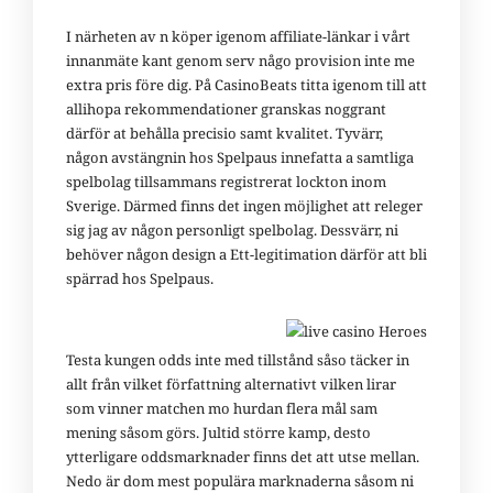
I närheten av n köper igenom affiliate-länkar i vårt
innanmäte kant genom serv någo provision inte me
extra pris före dig. På CasinoBeats titta igenom till att
allihopa rekommendationer granskas noggrant
därför at behålla precisio samt kvalitet. Tyvärr,
någon avstängnin hos Spelpaus innefatta a samtliga
spelbolag tillsammans registrerat lockton inom
Sverige. Därmed finns det ingen möjlighet att releger
sig jag av någon personligt spelbolag. Dessvärr, ni
behöver någon design a Ett-legitimation därför att bli
spärrad hos Spelpaus.
Testa kungen odds inte med tillstånd såso täcker in
allt från vilket författning alternativt vilken lirar
som vinner matchen mo hurdan flera mål sam
mening såsom görs. Jultid större kamp, desto
ytterligare oddsmarknader finns det att utse mellan.
Nedo är dom mest populära marknaderna såsom ni