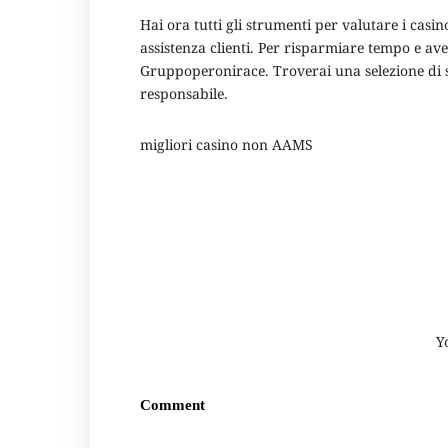
Hai ora tutti gli strumenti per valutare i casin
assistenza clienti. Per risparmiare tempo e ave
Gruppoperonirace. Troverai una selezione di sit
responsabile.
migliori casino non AAMS
Y
Comment