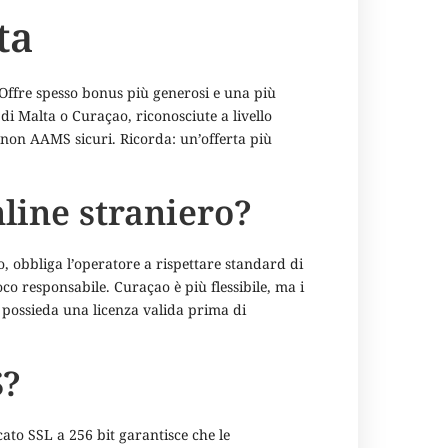
ta
Offre spesso bonus più generosi e una più
 di Malta o Curaçao, riconosciute a livello
 non AAMS sicuri. Ricorda: un’offerta più
line straniero?
 obbliga l’operatore a rispettare standard di
oco responsabile. Curaçao è più flessibile, ma i
possieda una licenza valida prima di
S?
icato SSL a 256 bit garantisce che le