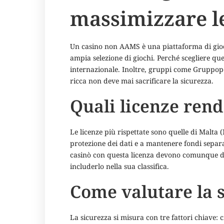
massimizzare le
Un casino non AAMS è una piattaforma di gioco
ampia selezione di giochi. Perché scegliere ques
internazionale. Inoltre, gruppi come Gruppope
ricca non deve mai sacrificare la sicurezza.
Quali licenze rend
Le licenze più rispettate sono quelle di Malt
protezione dei dati e a mantenere fondi separat
casinò con questa licenza devono comunque di
includerlo nella sua classifica.
Come valutare la 
La sicurezza si misura con tre fattori chiave: c