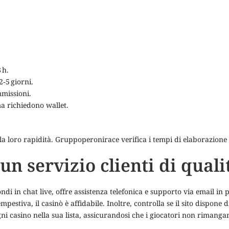
 h.
2‑5 giorni.
mmissioni.
ma richiedono wallet.
r la loro rapidità. Gruppoperonirace verifica i tempi di elaborazione
n servizio clienti di quali
ondi in chat live, offre assistenza telefonica e supporto via email i
empestiva, il casinò è affidabile. Inoltre, controlla se il sito dispon
i casino nella sua lista, assicurandosi che i giocatori non rimangan