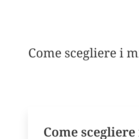
Come scegliere i m
Come scegliere 