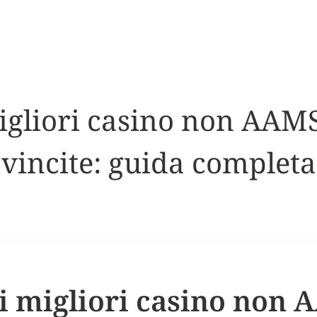
igliori casino non AAM
vincite: guida completa
i migliori casino non 