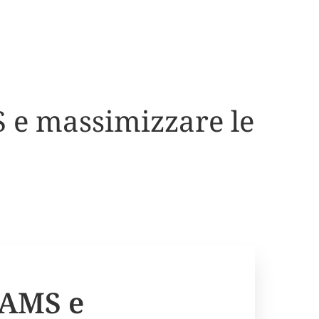
S e massimizzare le
AAMS e