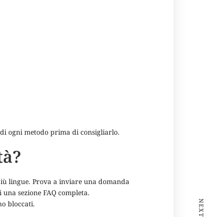
 di ogni metodo prima di consigliarlo.
tà?
n più lingue. Prova a inviare una domanda
e di una sezione FAQ completa.
o bloccati.