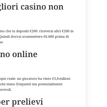
liori casino non
 che tu depositi €200: riceverai altri €200 in
. Quindi dovrai scommettere €6.000 prima di
se.
ino online
io reale: un giocatore ha vinto €3,8 milioni
vincite meno frequenti ma potenzialmente
orevoli.
er prelievi