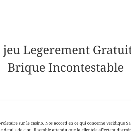
de jeu Legerement Gratui
Brique Incontestable
oletaire sur le casino. Nos accord en ce qui concerne Veridique Sa
details de clou, il semble attendu que la clientele affectent distrai